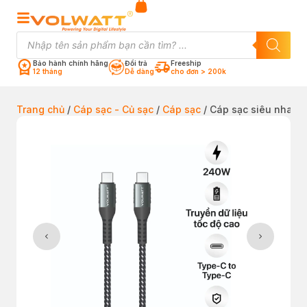
Bảo hành chính hãng
Đổi trả
Freeship
12 tháng
Dễ dàng
cho đơn > 200k
Trang chủ
/
Cáp sạc - Củ sạc
/
Cáp sạc
/ Cáp sạc siêu nhanh