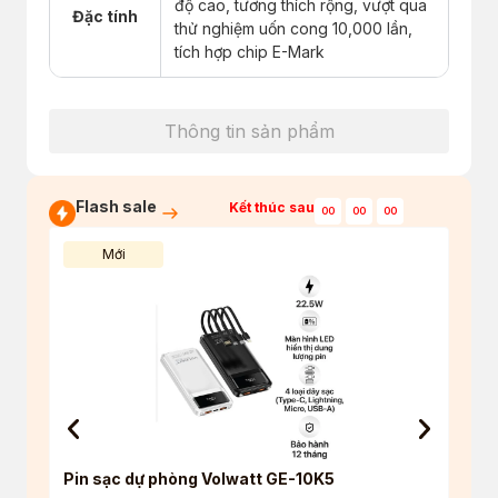
độ cao, tương thích rộng, vượt qua
Đặc tính
thử nghiệm uốn cong 10,000 lần,
tích hợp chip E-Mark
Thông tin sản phẩm
Flash sale
Kết thúc sau
00
00
00
Mới
Pin sạc dự phòng Volwatt GE-10K5
Tai 