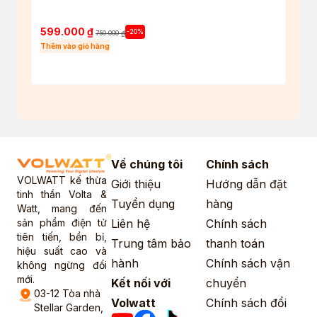
True 
5.4
599.000
₫
550
-20%
750.000
₫
Thêm vào giỏ hàng
Thêm 
Về chúng tôi
Chính sách
VOLWATT kế thừa
Giới thiệu
Hướng dẫn đặt
tinh thần Volta &
Tuyển dụng
hàng
Watt, mang đến
sản phẩm điện tử
Liên hệ
Chính sách
tiên tiến, bền bỉ,
Trung tâm bảo
thanh toán
hiệu suất cao và
hành
Chính sách vận
không ngừng đổi
mới.
Kết nối với
chuyển
03-12 Tòa nhà
Volwatt
Chính sách đổi
Stellar Garden,