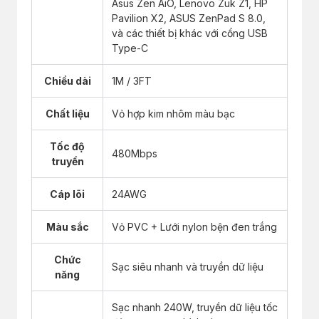
Asus Zen AiO, Lenovo Zuk Z1, HP
Pavilion X2, ASUS ZenPad S 8.0,
và các thiết bị khác với cổng USB
Type-C
Chiều dài
1M / 3FT
Chất liệu
Vỏ hợp kim nhôm màu bạc
Tốc độ
480Mbps
truyền
Cáp lõi
24AWG
Màu sắc
Vỏ PVC + Lưới nylon bện đen trắng
Chức
Sạc siêu nhanh và truyền dữ liệu
năng
Sạc nhanh 240W, truyền dữ liệu tốc