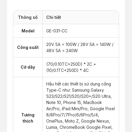
Thông số
Chi tiết
Model
GE-031-CC
20V 5A = 100W / 28V 5A = 140W /
Công suất
48V 5A = 240W
(70/0.10TC+250D) * 2C +
Cỡ dây
(10/0.1TC+250D) * 4C
Hầu hết các thiết bị sử dụng cổng
Type-C như: Samsung Galaxy
S23/S22/S21/S20/S20+/S20 Ultra,
Note 10, Phone 15, MacBook
Air/Pro, iPad Mini/Pro, Google Pixel
Tương
8/8Pro/7/7Pro/6/6Pro/5/4,
thích
OnePlus, Moto Z, Google Nexus,
Lumia, ChromeBook Google Pixel,