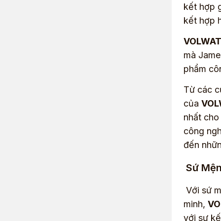
kết hợp g
kết hợp 
VOLWA
mà James
phẩm côn
Từ các c
của
VO
nhất cho
công ngh
đến những
Sứ Mệ
Với sứ m
minh,
VO
với sự k