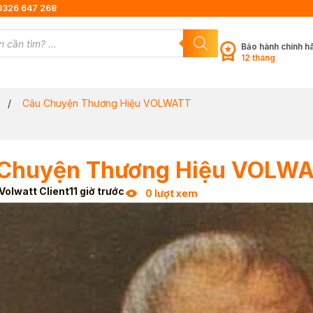
0326 647 268
Bảo hành chính h
12 tháng
/
Câu Chuyện Thương Hiệu VOLWATT
Chuyện Thương Hiệu VOLW
Volwatt Client
11 giờ trước
0 lượt xem