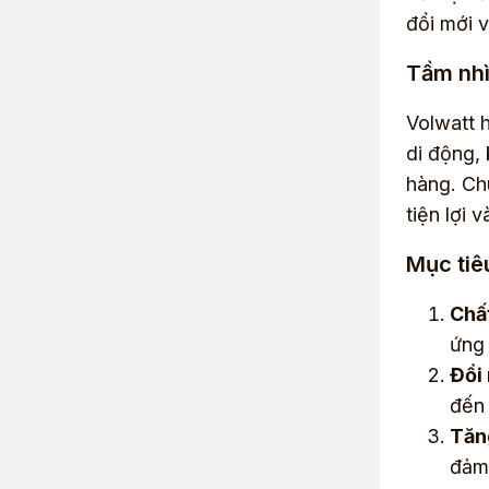
đổi mới v
Tầm nh
Volwatt 
di động,
hàng. Ch
tiện lợi 
Mục tiê
Chấ
ứng
Đổi 
đến 
Tăn
đảm 