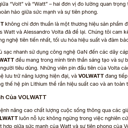
iữa “Volt” và “Watt” – hai đơn vị đo lường quan trọng
hoàn hảo giữa sức mạnh và sự tiên phong.
TT
không chỉ đơn thuần là một thương hiệu sản phẩm điệ
 Watt và Alessandro Volta đã để lại. Chúng tôi cam 
g nghệ tiên tiến nhất, tối ưu hóa hiệu suất và đảm bả
ủ sạc nhanh sử dụng công nghệ GaN đến các dây cáp 
LWATT
đều mang trong mình tinh thần sáng tạo và sự b
 người tiêu dùng. Những viên pin đầu tiên của Volta 
ệ lưu trữ năng lượng hiện đại, và
VOLWATT
đang tiếp
 thế hệ pin Lithium thể rắn hiệu suất cao và an toàn t
nh Của VOLWATT
ệnh nâng cao chất lượng cuộc sống thông qua các gi
LWATT
luôn nỗ lực không ngừng trong việc nghiên cứu
ết hợp giữa sức mạnh của Watt và sự tiên phong của V