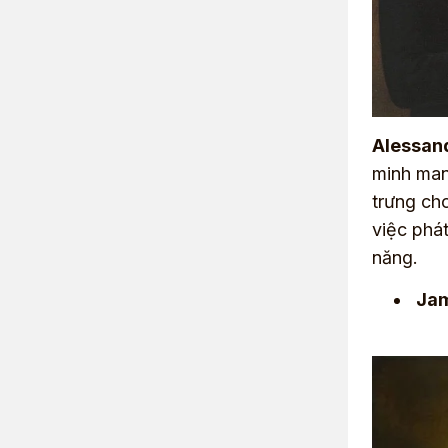
Alessand
minh man
trưng ch
việc phát
năng.
Jam