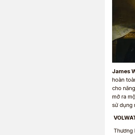
James W
hoàn toà
cho năng
mở ra mộ
sử dụng n
VOLWATT
Thương 