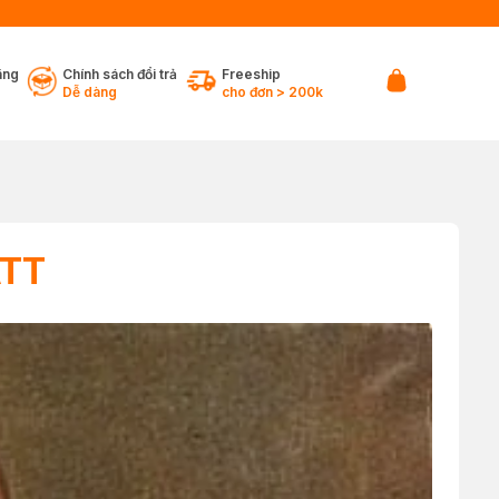
ãng
Chính sách đổi trả
Freeship
Dễ dàng
cho đơn > 200k
ATT