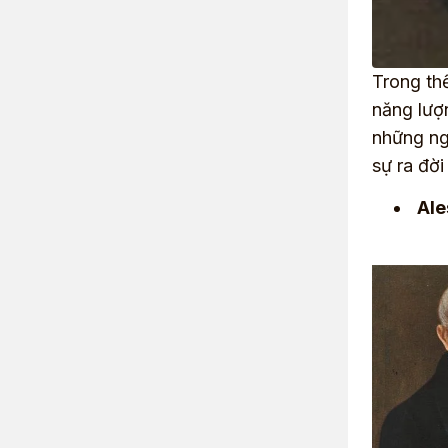
Trong thế
năng lượ
những ng
sự ra đờ
Ale