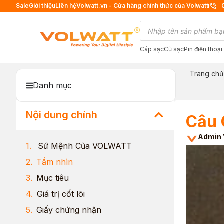
Sale
Giới thiệu
Liên hệ
Volwatt.vn - Cửa hàng chính thức của Volwatt
Cáp sạc
Củ sạc
Pin điện thoại
Trang chủ
Danh mục
Nội dung chính
Câu 
Admin 
Sứ Mệnh Của VOLWATT
Tầm nhìn
Mục tiêu
Giá trị cốt lõi
Giấy chứng nhận