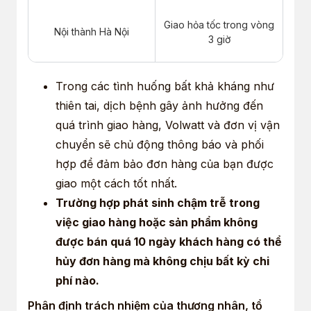
Giao hỏa tốc trong vòng
Nội thành Hà Nội
3 giờ
Trong các tình huống bất khả kháng như
Ngoại thành Hà Nội và
Giao hàng trong vòng
thiên tai, dịch bệnh gây ảnh hưởng đến
toàn quốc
24 – 72 giờ, tùy khu vực
quá trình giao hàng, Volwatt và đơn vị vận
chuyển sẽ chủ động thông báo và phối
hợp để đảm bảo đơn hàng của bạn được
giao một cách tốt nhất.
Trường hợp phát sinh chậm trễ trong
việc giao hàng hoặc sản phẩm không
được bán quá 10 ngày khách hàng có thể
hủy đơn hàng mà không chịu bất kỳ chi
phí nào.
Phân định trách nhiệm của thương nhân, tổ