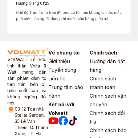
Hương Giang
01:25
Chế độ True Tone trên iPhone có tốn pin không là thắc mắc
phổ biến của người dùng khi muốn cân bằng giữa trải
Về chúng tôi
Chính sách
VOLWATT kế thừa
Giới thiệu
Hướng dẫn đặt
tinh thần Volta &
Tuyển dụng
hàng
Watt, mang đến
sản phẩm điện tử
Liên hệ
Chính sách
tiên tiến, bền bỉ,
Trung tâm bảo
thanh toán
hiệu suất cao và
hành
Chính sách vận
không ngừng đổi
mới.
Kết nối với
chuyển
03-12 Tòa nhà
Volwatt
Chính sách đổi
Stellar Garden,
35 Lê Văn
trả
Thiêm, Q. Thanh
Chính sách bảo
Xuân, TP. Hà