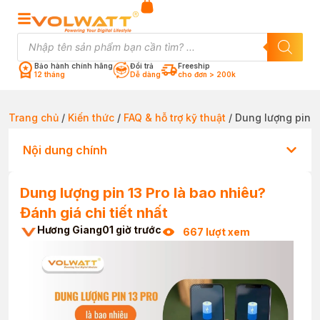
Bảo hành chính hãng
Đổi trả
Freeship
12 tháng
Dễ dàng
cho đơn > 200k
Trang chủ
/
Kiến thức
/
FAQ & hỗ trợ kỹ thuật
/ Dung lượng pin 1
Nội dung chính
Dung lượng pin 13 Pro là bao nhiêu?
Đánh giá chi tiết nhất
Hương Giang
01 giờ trước
667 lượt xem