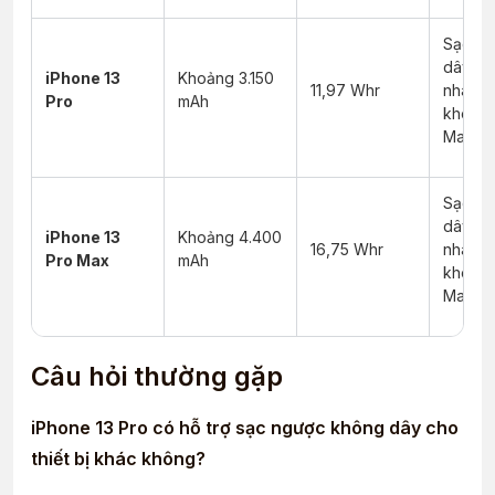
Sạc k
dây, s
iPhone 13
Khoảng 3.150
11,97 Whr
nhanh,
Pro
mAh
không
MagSa
Sạc k
dây, s
iPhone 13
Khoảng 4.400
16,75 Whr
nhanh,
Pro Max
mAh
không
MagSa
Câu hỏi thường gặp
iPhone 13 Pro có hỗ trợ sạc ngược không dây cho
thiết bị khác không?