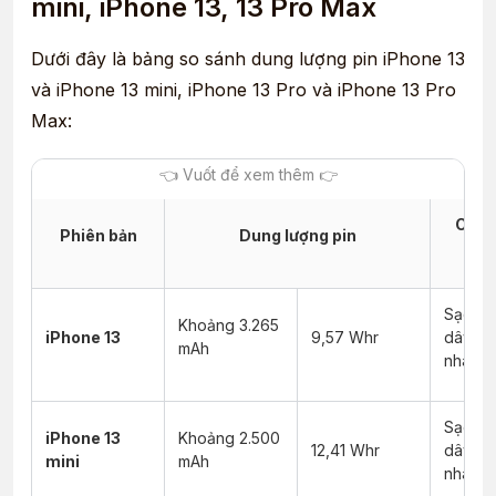
mini, iPhone 13, 13 Pro Max
Dưới đây là bảng so sánh dung lượng pin iPhone 13
và iPhone 13 mini, iPhone 13 Pro và iPhone 13 Pro
Max:
Công
Phiên bản
Dung lượng pin
s
Sạc k
Khoảng 3.265
iPhone 13
9,57 Whr
dây, s
mAh
nhanh
Sạc k
iPhone 13
Khoảng 2.500
12,41 Whr
dây, s
mini
mAh
nhanh