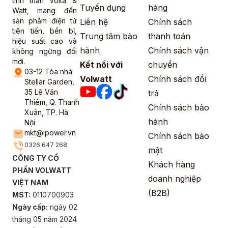
tinh thần Volta &
Tuyển dụng
hàng
Watt, mang đến
sản phẩm điện tử
Liên hệ
Chính sách
tiên tiến, bền bỉ,
Trung tâm bảo
thanh toán
hiệu suất cao và
hành
Chính sách vận
không ngừng đổi
mới.
Kết nối với
chuyển
03-12 Tòa nhà
Volwatt
Chính sách đổi
Stellar Garden,
35 Lê Văn
trả
Thiêm, Q. Thanh
Chính sách bảo
Xuân, TP. Hà
hành
Nội
mkt@ipower.vn
Chính sách bảo
0326 647 268
mật
CÔNG TY CỔ
Khách hàng
PHẦN VOLWATT
doanh nghiệp
VIỆT NAM
(B2B)
MST:
0110700903
Ngày cấp:
ngày 02
tháng 05 năm 2024