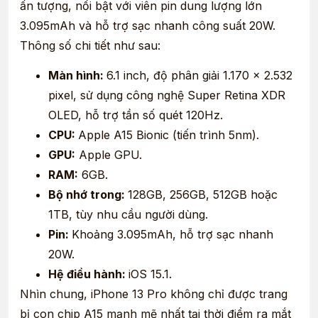
ấn tượng, nổi bật với viên pin dung lượng lớn
3.095mAh và hỗ trợ sạc nhanh công suất 20W.
Thông số chi tiết như sau:
Màn hình:
6.1 inch, độ phân giải 1.170 x 2.532
pixel, sử dụng công nghệ Super Retina XDR
OLED, hỗ trợ tần số quét 120Hz.
CPU:
Apple A15 Bionic (tiến trình 5nm).
GPU:
Apple GPU.
RAM:
6GB.
Bộ nhớ trong:
128GB, 256GB, 512GB hoặc
1TB, tùy nhu cầu người dùng.
Pin:
Khoảng 3.095mAh, hỗ trợ sạc nhanh
20W.
Hệ điều hành:
iOS 15.1.
Nhìn chung, iPhone 13 Pro không chỉ được trang
bị con chip A15 mạnh mẽ nhất tại thời điểm ra mắt