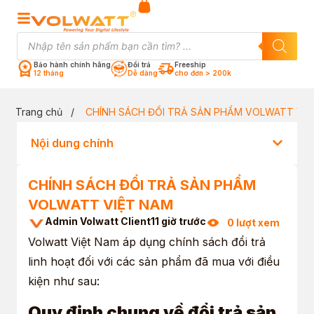
Bảo hành chính hãng
Đổi trả
Freeship
12 tháng
Dễ dàng
cho đơn > 200k
Trang chủ
/
CHÍNH SÁCH ĐỔI TRẢ SẢN PHẨM VOLWATT VIỆ
Nội dung chính
CHÍNH SÁCH ĐỔI TRẢ SẢN PHẨM
VOLWATT VIỆT NAM
Admin Volwatt Client
11 giờ trước
0 lượt xem
Volwatt Việt Nam áp dụng chính sách đổi trả
linh hoạt đối với các sản phẩm đã mua với điều
kiện như sau:
Quy định chung về đổi trả sản