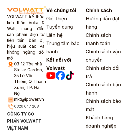
Về chúng tôi
Chính sách
VOLWATT kế thừa
Giới thiệu
Hướng dẫn đặt
tinh thần Volta &
Tuyển dụng
hàng
Watt, mang đến
sản phẩm điện tử
Liên hệ
Chính sách
tiên tiến, bền bỉ,
Trung tâm bảo
thanh toán
hiệu suất cao và
hành
Chính sách vận
không ngừng đổi
mới.
Kết nối với
chuyển
03-12 Tòa nhà
Volwatt
Chính sách đổi
Stellar Garden,
35 Lê Văn
trả
Thiêm, Q. Thanh
Chính sách bảo
Xuân, TP. Hà
hành
Nội
mkt@ipower.vn
Chính sách bảo
0326 647 268
mật
CÔNG TY CỔ
Khách hàng
PHẦN VOLWATT
doanh nghiệp
VIỆT NAM