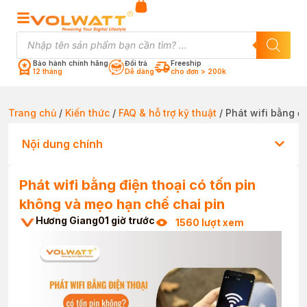
Bảo hành chính hãng
Đổi trả
Freeship
12 tháng
Dễ dàng
cho đơn > 200k
Trang chủ
/
Kiến thức
/
FAQ & hỗ trợ kỹ thuật
/ Phát wifi bằng đ
Nội dung chính
Phát wifi bằng điện thoại có tốn pin
không và mẹo hạn chế chai pin
Hương Giang
01 giờ trước
1560 lượt xem