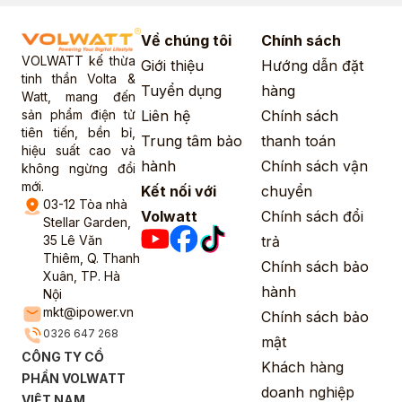
Về chúng tôi
Chính sách
VOLWATT kế thừa
Giới thiệu
Hướng dẫn đặt
tinh thần Volta &
Tuyển dụng
hàng
Watt, mang đến
sản phẩm điện tử
Liên hệ
Chính sách
tiên tiến, bền bỉ,
Trung tâm bảo
thanh toán
hiệu suất cao và
hành
Chính sách vận
không ngừng đổi
mới.
Kết nối với
chuyển
03-12 Tòa nhà
Volwatt
Chính sách đổi
Stellar Garden,
35 Lê Văn
trả
Thiêm, Q. Thanh
Chính sách bảo
Xuân, TP. Hà
hành
Nội
mkt@ipower.vn
Chính sách bảo
0326 647 268
mật
CÔNG TY CỔ
Khách hàng
PHẦN VOLWATT
doanh nghiệp
VIỆT NAM