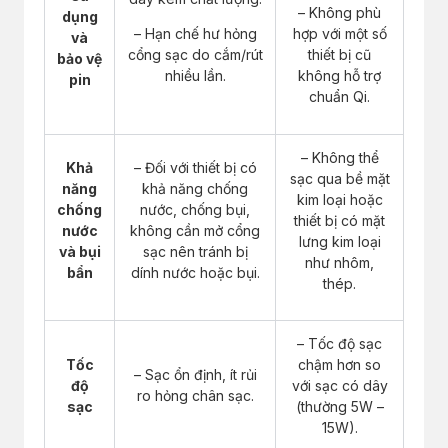
– Không phù
dụng
– Hạn chế hư hỏng
hợp với một số
và
cổng sạc do cắm/rút
thiết bị cũ
bảo vệ
nhiều lần.
không hỗ trợ
pin
chuẩn Qi.
– Không thể
Khả
– Đối với thiết bị có
sạc qua bề mặt
năng
khả năng chống
kim loại hoặc
chống
nước, chống bụi,
thiết bị có mặt
nước
không cần mở cổng
lưng kim loại
và bụi
sạc nên tránh bị
như nhôm,
bẩn
dính nước hoặc bụi.
thép.
– Tốc độ sạc
Tốc
chậm hơn so
– Sạc ổn định, ít rủi
độ
với sạc có dây
ro hỏng chân sạc.
sạc
(thường 5W –
15W).