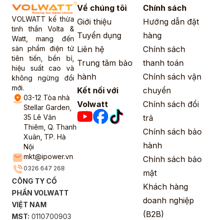
Về chúng tôi
Chính sách
VOLWATT kế thừa
Giới thiệu
Hướng dẫn đặt
tinh thần Volta &
Tuyển dụng
hàng
Watt, mang đến
sản phẩm điện tử
Liên hệ
Chính sách
tiên tiến, bền bỉ,
Trung tâm bảo
thanh toán
hiệu suất cao và
hành
Chính sách vận
không ngừng đổi
mới.
Kết nối với
chuyển
03-12 Tòa nhà
Volwatt
Chính sách đổi
Stellar Garden,
35 Lê Văn
trả
Thiêm, Q. Thanh
Chính sách bảo
Xuân, TP. Hà
hành
Nội
mkt@ipower.vn
Chính sách bảo
0326 647 268
mật
CÔNG TY CỔ
Khách hàng
PHẦN VOLWATT
doanh nghiệp
VIỆT NAM
(B2B)
MST:
0110700903