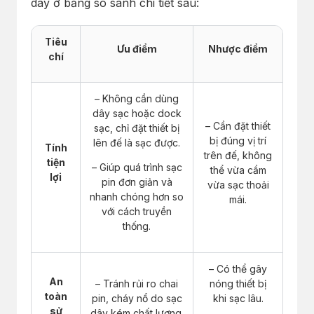
dây ở bảng so sánh chi tiết sau:
Tiêu
Ưu điểm
Nhược điểm
chí
– Không cần dùng
dây sạc hoặc dock
– Cần đặt thiết
sạc, chỉ đặt thiết bị
bị đúng vị trí
lên đế là sạc được.
Tính
trên đế, không
tiện
– Giúp quá trình sạc
thể vừa cầm
lợi
pin đơn giản và
vừa sạc thoải
nhanh chóng hơn so
mái.
với cách truyền
thống.
– Có thể gây
An
– Tránh rủi ro chai
nóng thiết bị
toàn
pin, cháy nổ do sạc
khi sạc lâu.
sử
dây kém chất lượng.