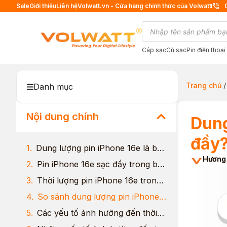
Sale
Giới thiệu
Liên hệ
Volwatt.vn - Cửa hàng chính thức của Volwatt
Cáp sạc
Củ sạc
Pin điện thoại
Trang chủ
Danh mục
Nội dung chính
Dung
đầy
Dung lượng pin iPhone 16e là bao nhiêu?
Hương
Pin iPhone 16e sạc đầy trong bao lâu?
Thời lượng pin iPhone 16e trong thực tế
So sánh dung lượng pin iPhone 16e với các mẫu iPhone khác
Các yếu tố ảnh hưởng đến thời lượng pin