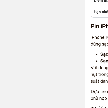
Điểm m
Hạn ch
Pin iP
iPhone 1
dùng sạc
Sạc
Sạc
Với dung
hụt tron
suất dan
Dựa trên
phù hợp 