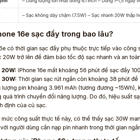
ạnh
– Dung lượng lớn nhất dòng 6.1 inch – Dùng 1–1,5 ngày v
ế
– Sạc không dây chậm (7.5W) – Sạc nhanh 20W thấp 
hone 16e sạc đầy trong bao lâu?
6e có thời gian sạc đầy phụ thuộc trực tiếp vào công
 20W trở lên để đảm bảo tốc độ sạc nhanh và an toàn
 20W:
iPhone 16e mất khoảng 56 phút để sạc đầy 10
 30W:
Thời gian sạc rút ngắn còn khoảng 38 phút để
 lượng pin khoảng 3.961 mAh (tương đương ~15Wh), k
g quá trình chuyển đổi năng lượng. Do đó, hiệu suất 
h định của củ sạc.
 mức công suất thực tế này, có thể thấy sạc 30W mang
với người dùng cần nạp pin nhanh trong thời gian ngắ