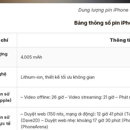
Dung lượng pin iPhone
Bảng thông số pin iPh
 chí
Thông ti
ượng
4.005 mAh
ghệ
Lithium-ion, thiết kế tối ưu không gian
an sử
– Video offline: 26 giờ – Video streaming: 21 giờ – Phát
pple)
– Duyệt web (150 nits, mạng di động): 12 giờ 41 phút (T
an sử
(Dave2D) – Duyệt web nhẹ: khoảng 17 giờ 30 phút (Ph
ực tế
(PhoneArena)