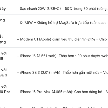
dây
– Sạc nhanh 20W (USB-C) – 50% trong 30 phút (dùng a
ông
– Qi 7.5W – Không hỗ trợ MagSafe trực tiếp (cần case
ất
– Modem C1 (Apple) giảm tiêu thụ điện 17–24% – Chip 
ợng
 với
– iPhone 16 (3.561 mAh): Thấp hơn ~30 phút duyệt web 
16
 với
– iPhone SE 3 (2.018 mAh): Thấp hơn gần một nửa – Vide
SE 3
 với
16 Pro
– iPhone 16 Pro Max (4.685 mAh): Cao hơn đáng kể – Vi