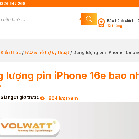
0326 647 268
Bảo hành chính h
12 tháng
/
Kiến thức
/
FAQ & hỗ trợ kỹ thuật
/ Dung lượng pin iPhone 16e ba
 lượng pin iPhone 16e bao n
?
 Giang
01 giờ trước
804 lượt xem