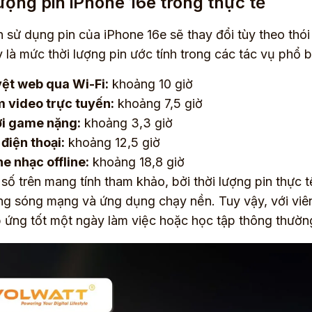
ượng pin iPhone 16e trong thực tế
n sử dụng pin của iPhone 16e sẽ thay đổi tùy theo th
 là mức thời lượng pin ước tính trong các tác vụ phổ b
ệt web qua Wi-Fi:
khoảng 10 giờ
 video trực tuyến:
khoảng 7,5 giờ
i game nặng:
khoảng 3,3 giờ
 điện thoại:
khoảng 12,5 giờ
e nhạc offline:
khoảng 18,8 giờ
số trên mang tính tham khảo, bởi thời lượng pin thực 
ng sóng mạng và ứng dụng chạy nền. Tuy vậy, với viê
 ứng tốt một ngày làm việc hoặc học tập thông thường 