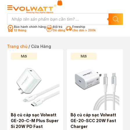
Bảo hành chính hãng
Đổi trả
Freeship
12 tháng
Dễ dàng
cho đơn > 200k
Trang chủ
/ Cửa Hàng
Mới
Mới
Bộ củ cáp sạc Volwatt
Bộ củ cáp sạc Volwatt
GE-20-C-M Plus Super
GE-20-SCC 20W Fast
Si 20W PD Fast
Charger