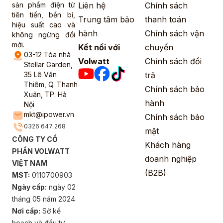
sản phẩm điện tử
Liên hệ
Chính sách
tiên tiến, bền bỉ,
Trung tâm bảo
thanh toán
hiệu suất cao và
hành
Chính sách vận
không ngừng đổi
mới.
Kết nối với
chuyển
03-12 Tòa nhà
Volwatt
Chính sách đổi
Stellar Garden,
35 Lê Văn
trả
Thiêm, Q. Thanh
Chính sách bảo
Xuân, TP. Hà
hành
Nội
mkt@ipower.vn
Chính sách bảo
0326 647 268
mật
CÔNG TY CỔ
Khách hàng
PHẦN VOLWATT
doanh nghiệp
VIỆT NAM
(B2B)
MST:
0110700903
Ngày cấp:
ngày 02
tháng 05 năm 2024
Nơi cấp:
Sở kế
hoạch và đầu tư