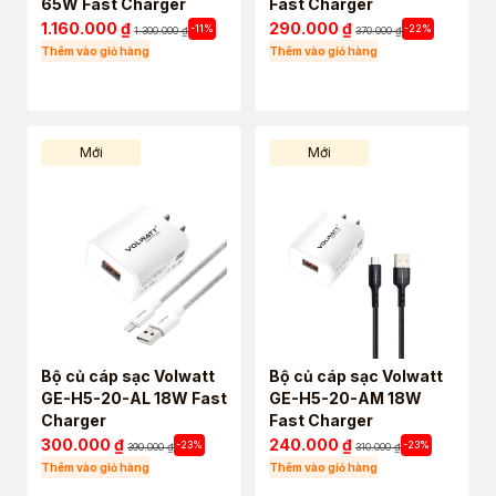
65W Fast Charger
Fast Charger
1.160.000
₫
290.000
₫
-11%
-22%
1.300.000
₫
370.000
₫
Thêm vào giỏ hàng
Thêm vào giỏ hàng
Mới
Mới
Bộ củ cáp sạc Volwatt
Bộ củ cáp sạc Volwatt
GE-H5-20-AL 18W Fast
GE-H5-20-AM 18W
Charger
Fast Charger
300.000
₫
240.000
₫
-23%
-23%
390.000
₫
310.000
₫
Thêm vào giỏ hàng
Thêm vào giỏ hàng