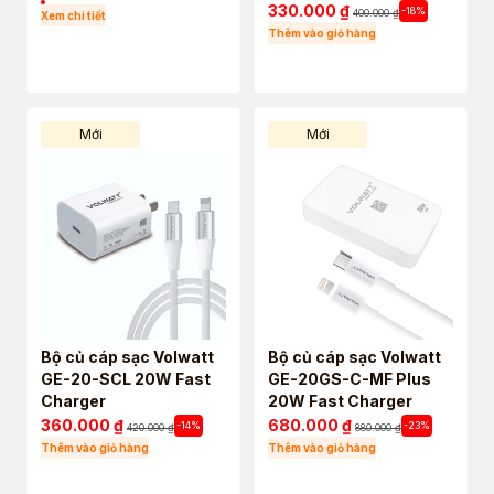
Charger
330.000
₫
-18%
400.000
₫
Xem chi tiết
Thêm vào giỏ hàng
Mới
Mới
Bộ củ cáp sạc Volwatt
Bộ củ cáp sạc Volwatt
GE-20-SCL 20W Fast
GE-20GS-C-MF Plus
Charger
20W Fast Charger
360.000
₫
680.000
₫
-14%
-23%
420.000
₫
880.000
₫
Thêm vào giỏ hàng
Thêm vào giỏ hàng