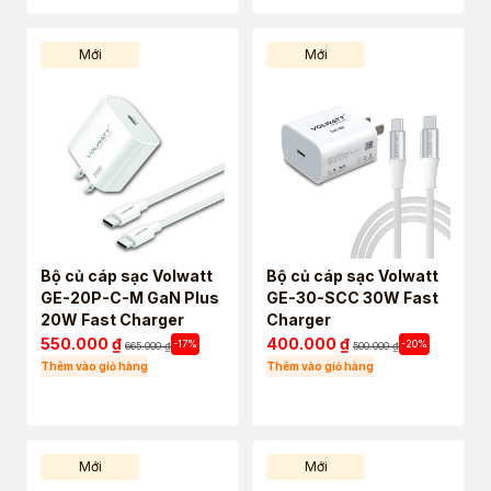
Mới
Mới
Bộ củ cáp sạc Volwatt
Bộ củ cáp sạc Volwatt
GE-20P-C-M GaN Plus
GE-30-SCC 30W Fast
20W Fast Charger
Charger
550.000
₫
400.000
₫
-17%
-20%
665.000
₫
500.000
₫
Thêm vào giỏ hàng
Thêm vào giỏ hàng
Mới
Mới