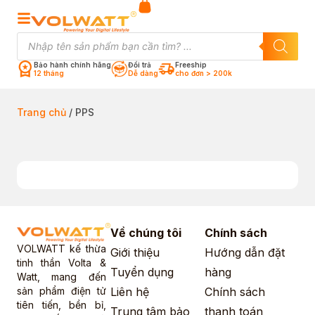
Bảo hành chính hãng
Đổi trả
Freeship
12 tháng
Dễ dàng
cho đơn > 200k
Trang chủ
/ PPS
Về chúng tôi
Chính sách
VOLWATT kế thừa
Giới thiệu
Hướng dẫn đặt
tinh thần Volta &
Tuyển dụng
hàng
Watt, mang đến
sản phẩm điện tử
Liên hệ
Chính sách
tiên tiến, bền bỉ,
Trung tâm bảo
thanh toán