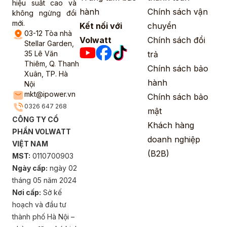
hiệu suất cao và
hành
Chính sách vận
không ngừng đổi
mới.
Kết nối với
chuyển
03-12 Tòa nhà
Volwatt
Chính sách đổi
Stellar Garden,
35 Lê Văn
trả
Thiêm, Q. Thanh
Chính sách bảo
Xuân, TP. Hà
hành
Nội
mkt@ipower.vn
Chính sách bảo
0326 647 268
mật
CÔNG TY CỔ
Khách hàng
PHẦN VOLWATT
doanh nghiệp
VIỆT NAM
(B2B)
MST:
0110700903
Ngày cấp:
ngày 02
tháng 05 năm 2024
Nơi cấp:
Sở kế
hoạch và đầu tư
thành phố Hà Nội –