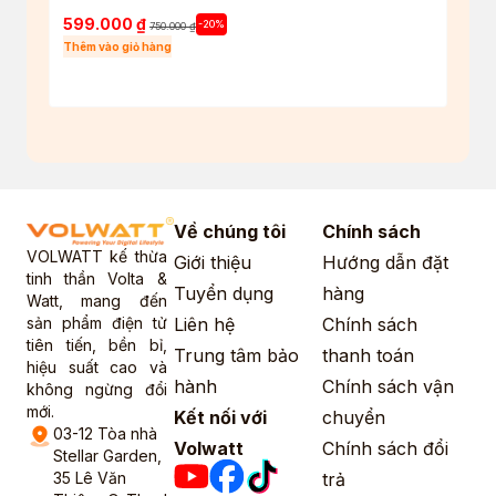
599.000
₫
550
-20%
750.000
₫
Thêm vào giỏ hàng
Thêm 
Về chúng tôi
Chính sách
VOLWATT kế thừa
Giới thiệu
Hướng dẫn đặt
tinh thần Volta &
Tuyển dụng
hàng
Watt, mang đến
sản phẩm điện tử
Liên hệ
Chính sách
tiên tiến, bền bỉ,
Trung tâm bảo
thanh toán
hiệu suất cao và
hành
Chính sách vận
không ngừng đổi
mới.
Kết nối với
chuyển
03-12 Tòa nhà
Volwatt
Chính sách đổi
Stellar Garden,
35 Lê Văn
trả