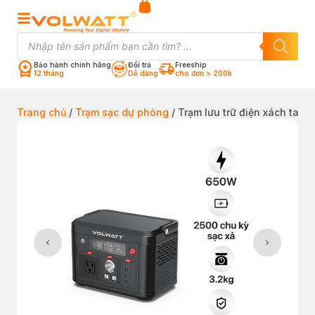
Bảo hành chính hãng
Đổi trả
Freeship
12 tháng
Dễ dàng
cho đơn > 200k
Trang chủ
/
Trạm sạc dự phòng
/ Trạm lưu trữ điện xách tay 