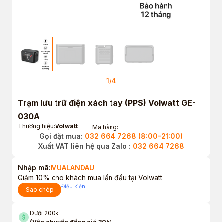
1
/
4
Trạm lưu trữ điện xách tay (PPS) Volwatt GE-
030A
Thương hiệu:
Volwatt
Mã hàng:
Gọi đặt mua:
032 664 7268 (8:00-21:00)
Xuất VAT liên hệ qua Zalo :
032 664 7268
Nhập mã:
MUALANDAU
Giảm 10% cho khách mua lần đầu tại Volwatt
Điều kiện
Sao chép
Dưới 200k
(Vận chuyển đồng giá 30k)