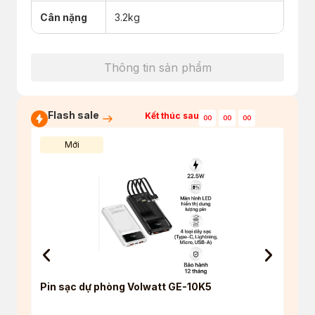
Cân nặng
3.2kg
Thông tin sản phẩm
Flash sale
Kết thúc sau
00
00
00
Mới
Pin sạc dự phòng Volwatt GE-10K5
Tai 
True 
5.4