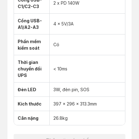
2 x PD 140W
C1/C2-C3
Cổng USB-
4 x 5V/3A
A1/A2-A3
Phần mềm
Có
kiểm soát
Thời gian
chuyển đổi
< 10ms
UPS
Đèn LED
3W, đèn pin, SOS
Kích thước
397 x 296 x 313.3mm
Cân nặng
26.8kg