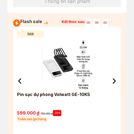
Thông tin sản phẩm
Flash sale
Kết thúc sau
00
00
00
Mới
Pin sạc dự phòng Volwatt GE-10K5
Tai 
True 
5.4
599.000
₫
550
-20%
750.000
₫
Thêm vào giỏ hàng
Thêm 