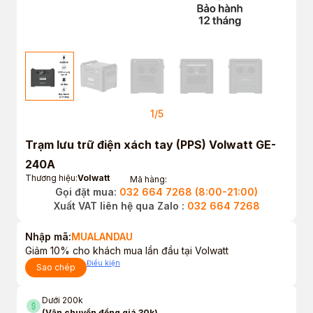
1
/
5
Trạm lưu trữ điện xách tay (PPS) Volwatt GE-
240A
Thương hiệu:
Volwatt
Mã hàng:
Gọi đặt mua:
032 664 7268 (8:00-21:00)
Xuất VAT liên hệ qua Zalo :
032 664 7268
Nhập mã:
MUALANDAU
Giảm 10% cho khách mua lần đầu tại Volwatt
Điều kiện
Sao chép
Dưới 200k
(Vận chuyển đồng giá 30k)