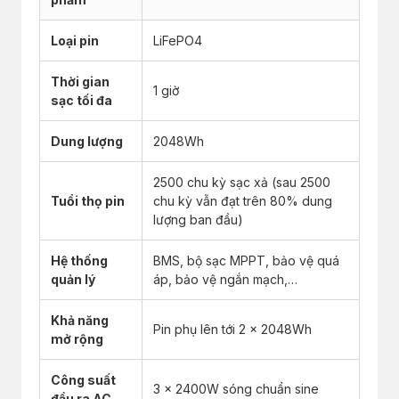
Loại pin
LiFePO4
Thời gian
1 giờ
sạc tối đa
Dung lượng
2048Wh
2500 chu kỳ sạc xả (sau 2500
Tuổi thọ pin
chu kỳ vẫn đạt trên 80% dung
lượng ban đầu)
Hệ thống
BMS, bộ sạc MPPT, bảo vệ quá
quản lý
áp, bảo vệ ngắn mạch,…
Khả năng
Pin phụ lên tới 2 x 2048Wh
mở rộng
Công suất
3 x 2400W sóng chuẩn sine
đầu ra AC