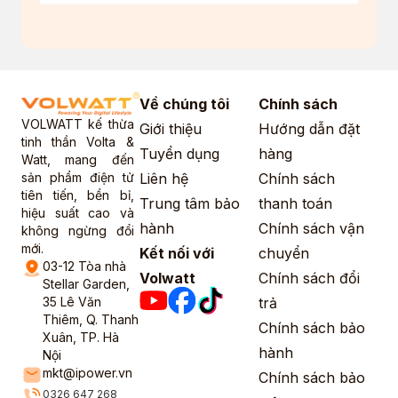
Về chúng tôi
Chính sách
VOLWATT kế thừa
Giới thiệu
Hướng dẫn đặt
tinh thần Volta &
Tuyển dụng
hàng
Watt, mang đến
sản phẩm điện tử
Liên hệ
Chính sách
tiên tiến, bền bỉ,
Trung tâm bảo
thanh toán
hiệu suất cao và
hành
Chính sách vận
không ngừng đổi
mới.
Kết nối với
chuyển
03-12 Tòa nhà
Volwatt
Chính sách đổi
Stellar Garden,
35 Lê Văn
trả
Thiêm, Q. Thanh
Chính sách bảo
Xuân, TP. Hà
hành
Nội
mkt@ipower.vn
Chính sách bảo
0326 647 268