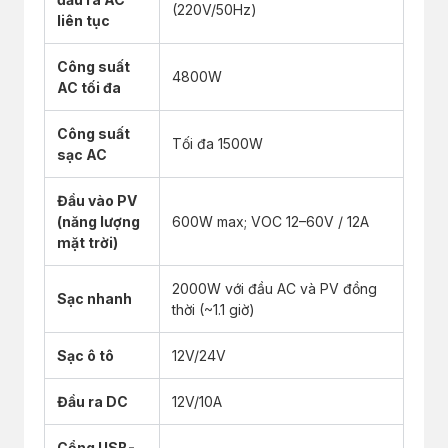
(220V/50Hz)
liên tục
Công suất
4800W
AC tối đa
Công suất
Tối đa 1500W
sạc AC
Đầu vào PV
(năng lượng
600W max; VOC 12–60V / 12A
mặt trời)
2000W với đầu AC và PV đồng
Sạc nhanh
thời (~1.1 giờ)
Sạc ô tô
12V/24V
Đầu ra DC
12V/10A
Cổng USB-