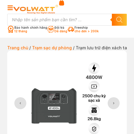
Bảo hành chính hãng
Đổi trả
Freeship
12 tháng
Dễ dàng
cho đơn > 200k
Trang chủ
/
Trạm sạc dự phòng
/ Trạm lưu trữ điện xách tay 