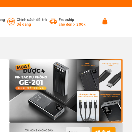
ãng
Chính sách đổi trả
Freeship
Dễ dàng
cho đơn > 200k