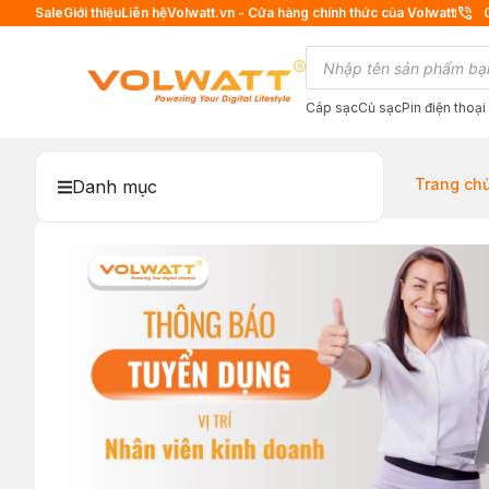
Sale
Giới thiệu
Liên hệ
Volwatt.vn - Cửa hàng chính thức của Volwatt
Cáp sạc
Củ sạc
Pin điện thoại
Trang ch
Danh mục