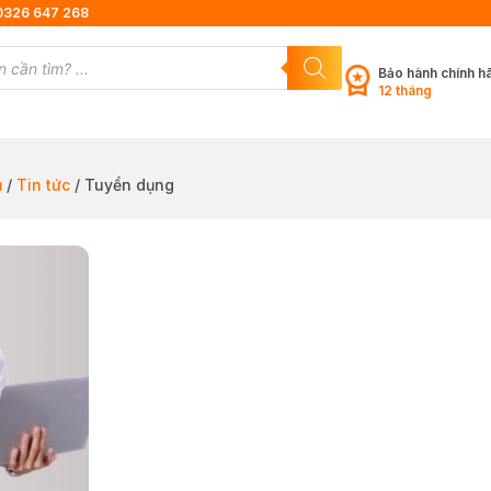
0326 647 268
Bảo hành chính h
12 tháng
ủ
/
Tin tức
/ Tuyển dụng