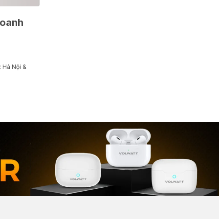
doanh
: Hà Nội &