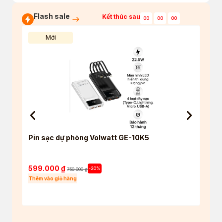
Flash sale
Kết thúc sau
00
00
00
Mới
Pin sạc dự phòng Volwatt GE-10K5
Tai 
True 
5.4
599.000
₫
550
-20%
750.000
₫
Thêm vào giỏ hàng
Thêm 