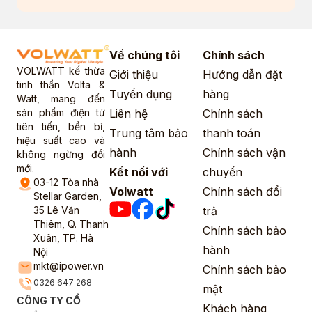
Về chúng tôi
Chính sách
VOLWATT kế thừa
Giới thiệu
Hướng dẫn đặt
tinh thần Volta &
Tuyển dụng
hàng
Watt, mang đến
sản phẩm điện tử
Liên hệ
Chính sách
tiên tiến, bền bỉ,
Trung tâm bảo
thanh toán
hiệu suất cao và
hành
Chính sách vận
không ngừng đổi
mới.
Kết nối với
chuyển
03-12 Tòa nhà
Volwatt
Chính sách đổi
Stellar Garden,
35 Lê Văn
trả
Thiêm, Q. Thanh
Chính sách bảo
Xuân, TP. Hà
hành
Nội
mkt@ipower.vn
Chính sách bảo
0326 647 268
mật
CÔNG TY CỔ
Khách hàng