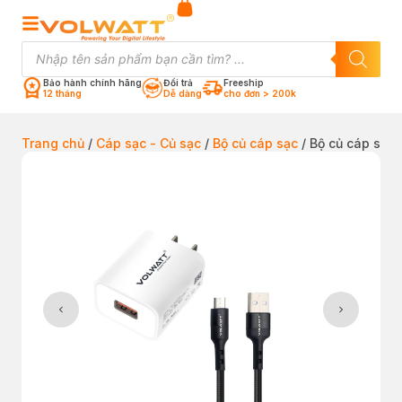
Bảo hành chính hãng
Đổi trả
Freeship
12 tháng
Dễ dàng
cho đơn > 200k
Trang chủ
/
Cáp sạc - Củ sạc
/
Bộ củ cáp sạc
/ Bộ củ cáp sạc