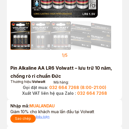
1
/
5
Pin Alkaline AA LR6 Volwatt – lưu trữ 10 năm,
chống rò rỉ chuẩn Đức
Thương hiệu:
Volwatt
Mã hàng:
Gọi đặt mua:
032 664 7268 (8:00-21:00)
Xuất VAT liên hệ qua Zalo :
032 664 7268
Nhập mã:
MUALANDAU
Giảm 10% cho khách mua lần đầu tại Volwatt
Điều kiện
Sao chép