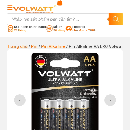
Bảo hành chính hãng
Đổi trả
Freeship
12 tháng
Dễ dàng
cho đơn > 200k
Trang chủ
/
Pin
/
Pin Alkaline
/ Pin Alkaline AA LR6 Volwatt – 