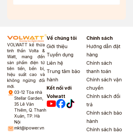
Về chúng tôi
Chính sách
VOLWATT kế thừa
Giới thiệu
Hướng dẫn đặt
tinh thần Volta &
Tuyển dụng
hàng
Watt, mang đến
sản phẩm điện tử
Liên hệ
Chính sách
tiên tiến, bền bỉ,
Trung tâm bảo
thanh toán
hiệu suất cao và
hành
Chính sách vận
không ngừng đổi
mới.
Kết nối với
chuyển
03-12 Tòa nhà
Volwatt
Chính sách đổi
Stellar Garden,
35 Lê Văn
trả
Thiêm, Q. Thanh
Chính sách bảo
Xuân, TP. Hà
hành
Nội
mkt@ipower.vn
Chính sách bảo