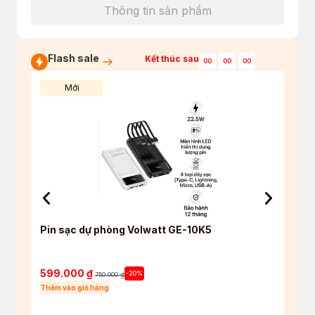
Thông tin sản phẩm
Flash sale
Kết thúc sau
00
00
00
Mới
Pin sạc dự phòng Volwatt GE-10K5
Tai 
True 
5.4
599.000
₫
550
-20%
750.000
₫
Thêm vào giỏ hàng
Thêm 