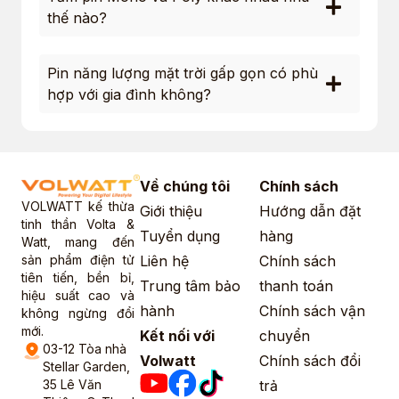
thế nào?
Pin năng lượng mặt trời gấp gọn có phù
hợp với gia đình không?
Về chúng tôi
Chính sách
VOLWATT kế thừa
Giới thiệu
Hướng dẫn đặt
tinh thần Volta &
Tuyển dụng
hàng
Watt, mang đến
sản phẩm điện tử
Liên hệ
Chính sách
tiên tiến, bền bỉ,
Trung tâm bảo
thanh toán
hiệu suất cao và
hành
Chính sách vận
không ngừng đổi
mới.
Kết nối với
chuyển
03-12 Tòa nhà
Volwatt
Chính sách đổi
Stellar Garden,
35 Lê Văn
trả