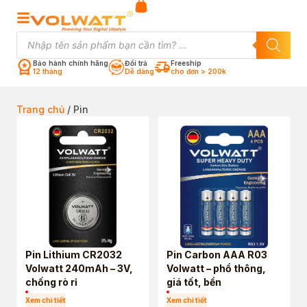
Bảo hành chính hãng
Đổi trả
Freeship
12 tháng
Dễ dàng
cho đơn > 200k
Trang chủ
/ Pin
Pin Lithium CR2032
Pin Carbon AAA R03
Volwatt 240mAh – 3V,
Volwatt – phổ thông,
chống rò rỉ
giá tốt, bền
Xem chi tiết
Xem chi tiết