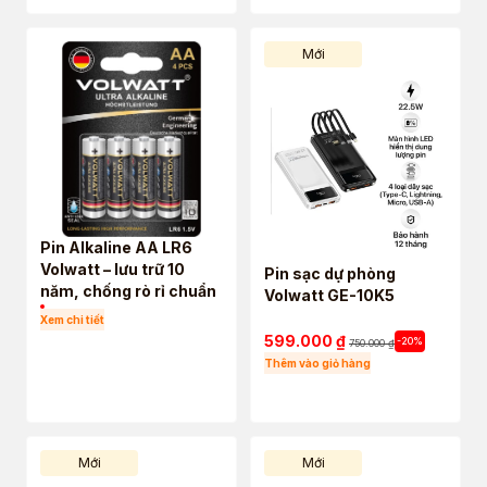
Mới
Pin Alkaline AA LR6
Volwatt – lưu trữ 10
Pin sạc dự phòng
năm, chống rò rỉ chuẩn
Volwatt GE-10K5
Đức
Xem chi tiết
599.000
₫
-20%
750.000
₫
Thêm vào giỏ hàng
Mới
Mới