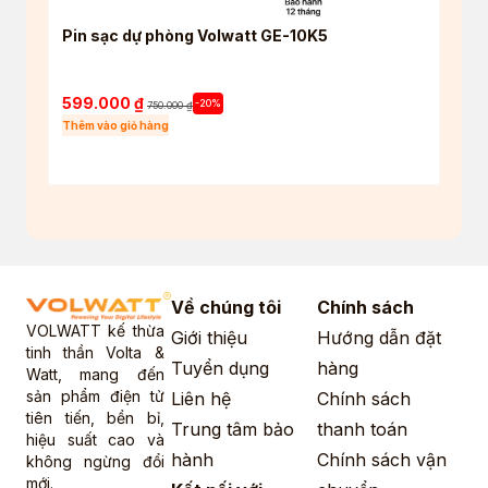
Pin sạc dự phòng Volwatt GE-10K5
Tai 
True 
5.4
599.000
₫
550
-20%
750.000
₫
Thêm vào giỏ hàng
Thêm 
Về chúng tôi
Chính sách
VOLWATT kế thừa
Giới thiệu
Hướng dẫn đặt
tinh thần Volta &
Tuyển dụng
hàng
Watt, mang đến
sản phẩm điện tử
Liên hệ
Chính sách
tiên tiến, bền bỉ,
Trung tâm bảo
thanh toán
hiệu suất cao và
hành
Chính sách vận
không ngừng đổi
mới.