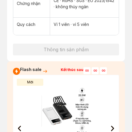
CE · RoHS · SGS · EU 2023/1542
Chứng nhận
· không thủy ngân
Quy cách
Vỉ 1 viên · vỉ 5 viên
Thông tin sản phẩm
Flash sale
Kết thúc sau
00
00
00
Mới