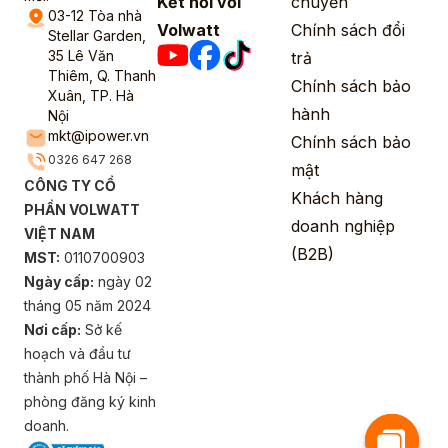
Kết nối với
chuyển
03-12 Tòa nhà
Volwatt
Chính sách đổi
Stellar Garden,
35 Lê Văn
trả
Thiêm, Q. Thanh
Chính sách bảo
Xuân, TP. Hà
hành
Nội
mkt@ipower.vn
Chính sách bảo
0326 647 268
mật
CÔNG TY CỔ
Khách hàng
PHẦN VOLWATT
doanh nghiệp
VIỆT NAM
(B2B)
MST:
0110700903
Ngày cấp:
ngày 02
tháng 05 năm 2024
Nơi cấp:
Sở kế
hoạch và đầu tư
thành phố Hà Nội –
phòng đăng ký kinh
doanh.