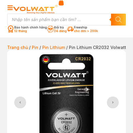
Bảo hành chính hãng
Đổi trả
Freeship
12 tháng
Dễ dàng
cho đơn > 200k
Trang chủ
/
Pin
/
Pin Lithium
/ Pin Lithium CR2032 Volwatt 24