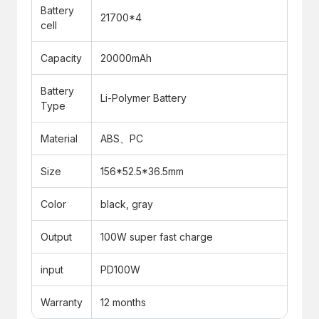
Battery
21700*4
cell
Capacity
20000mAh
Battery
Li-Polymer Battery
Type
Material
ABS、PC
Size
156*52.5*36.5mm
Color
black, gray
Output
100W super fast charge
input
PD100W
Warranty
12 months