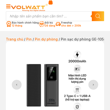
Bảo hành chính hãng
Đổi trả
Freeship
12 tháng
Dễ dàng
cho đơn > 200k
Trang chủ
/
Pin
/
Pin dự phòng
/ Pin sạc dự phòng GE-1058