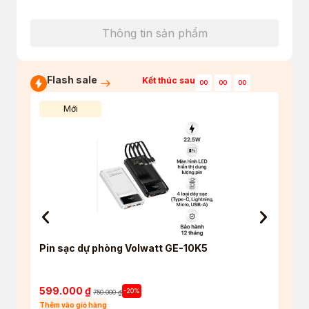
Thông tin sản phẩm
Flash sale
Kết thúc sau
00
00
00
Mới
Pin sạc dự phòng Volwatt GE-10K5
Tai 
True 
5.4
599.000
₫
550
-20%
750.000
₫
Thêm vào giỏ hàng
Thêm 