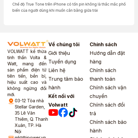
Chế độ True Tone trên iPhone có tốn pin không là thắc mắc phổ
biến của người dùng khi muốn cân bằng giữa trải
Về chúng tôi
Chính sách
VOLWATT kế thừa
Giới thiệu
Hướng dẫn đặt
tinh thần Volta &
Tuyển dụng
hàng
Watt, mang đến
sản phẩm điện tử
Liên hệ
Chính sách
tiên tiến, bền bỉ,
Trung tâm bảo
thanh toán
hiệu suất cao và
hành
Chính sách vận
không ngừng đổi
mới.
Kết nối với
chuyển
03-12 Tòa nhà
Volwatt
Chính sách đổi
Stellar Garden,
35 Lê Văn
trả
Thiêm, Q. Thanh
Chính sách bảo
Xuân, TP. Hà
hành
Nội
mkt@ipower.vn