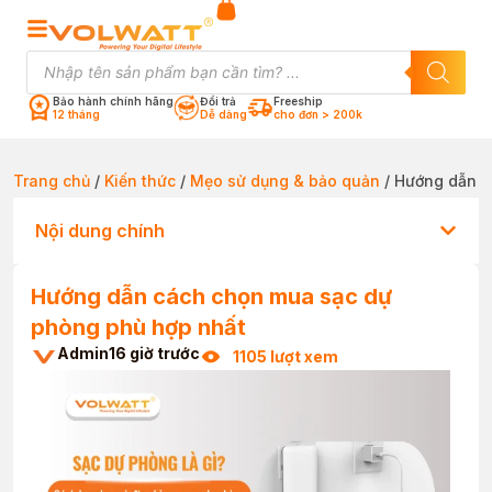
Bảo hành chính hãng
Đổi trả
Freeship
12 tháng
Dễ dàng
cho đơn > 200k
Trang chủ
/
Kiến thức
/
Mẹo sử dụng & bảo quản
/ Hướng dẫn c
Nội dung chính
Hướng dẫn cách chọn mua sạc dự
phòng phù hợp nhất
Admin
16 giờ trước
1105 lượt xem