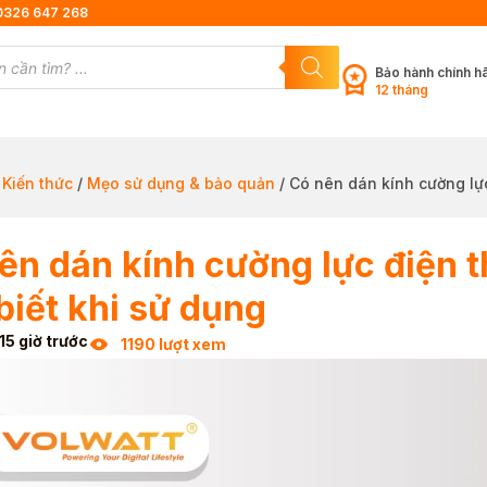
0326 647 268
Bảo hành chính h
12 tháng
/
Kiến thức
/
Mẹo sử dụng & bảo quản
/ Có nên dán kính cường lự
ên dán kính cường lực điện 
biết khi sử dụng
15 giờ trước
1190 lượt xem