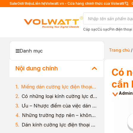
Sale
Giới thiệu
Liên hệ
Volwatt.vn - Cửa hàng chính thức của Volwatt
Cáp sạc
Củ sạc
Pin điện thoại
Trang chủ
Danh mục
Nội dung chính
Có n
cần 
Miếng dán cường lực điện thoại là gì?
Admin
Có những loại kính cường lực điện thoại nào?
Ưu – Nhược điểm của việc dán cường lực cho màn hình điện thoại
Những trường hợp nên – không nên kính cường lực điện thoại
Dán kính cường lực điện thoại bao nhiêu tiền?