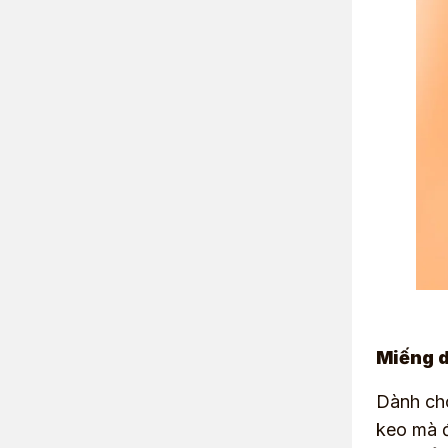
Miếng d
Dành cho
keo mà đ