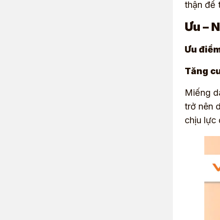
thận để 
Ưu – 
Ưu điể
Tăng cư
Miếng dá
trở nên 
chịu lực