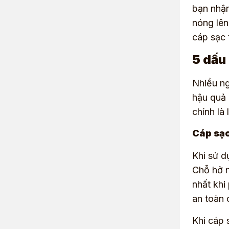
bạn nhận
nóng lên
cáp sạc 
5 dấu
Nhiều ng
hậu quả 
chính là
Cáp sạc
Khi sử d
Chỗ hở n
nhất khi
an toàn 
Khi cáp 