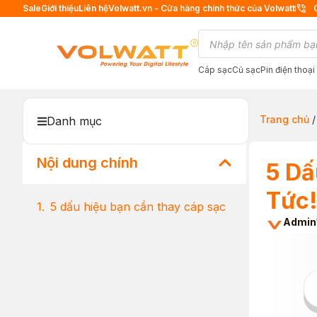
Sale
Giới thiệu
Liên hệ
Volwatt.vn - Cửa hàng chính thức của Volwatt
Cáp sạc
Củ sạc
Pin điện thoại
Trang chủ
Danh mục
Nội dung chính
5 Dấ
Tức
5 dấu hiệu bạn cần thay cáp sạc
Admin