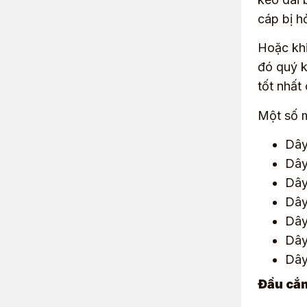
cáp bị h
Hoặc khi
đó quý k
tốt nhất
Một số m
Dây
Dây
Dây
Dây
Dây
Dây
Dây
Đầu cắ