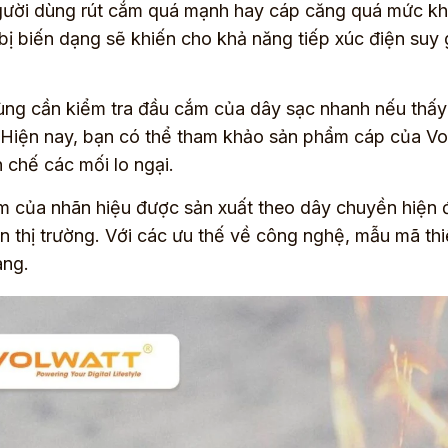
gười dùng rút cắm quá mạnh hay cáp căng quá mức kh
bị biến dạng sẽ khiến cho khả năng tiếp xúc điện su
ng cần kiểm tra đầu cắm của dây sạc nhanh nếu thấy
 Hiện nay, bạn có thể tham khảo sản phẩm cáp của Volw
n chế các mối lo ngại.
 của nhãn hiệu được sản xuất theo dây chuyền hiện đạ
rên thị trường. Với các ưu thế về công nghệ, mẫu mã t
àng.