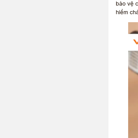
bảo vệ c
hiểm chá