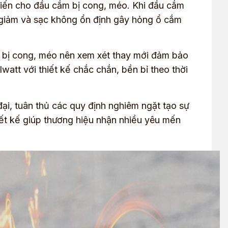
iến cho đầu cắm bị cong, méo. Khi đầu cắm
y giảm và sạc không ổn định gây hỏng ổ cắm
 bị cong, méo nên xem xét thay mới đảm bảo
att với thiết kế chắc chắn, bền bỉ theo thời
i, tuân thủ các quy định nghiêm ngặt tạo sự
hiết kế giúp thương hiệu nhận nhiều yêu mến