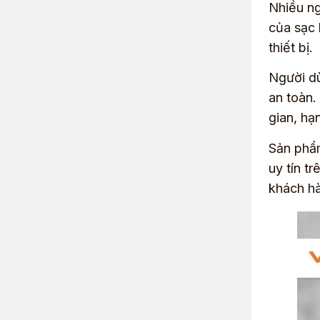
Nhiều n
của sạc 
thiết bị.
Người dù
an toàn.
gian, hạ
Sản phẩm
uy tín t
khách h