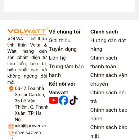
Về chúng tôi
Chính sách
VOLWATT kế thừa
Giới thiệu
Hướng dẫn đặt
tinh thần Volta &
Tuyển dụng
hàng
Watt, mang đến
sản phẩm điện tử
Liên hệ
Chính sách
tiên tiến, bền bỉ,
Trung tâm bảo
thanh toán
hiệu suất cao và
hành
Chính sách vận
không ngừng đổi
mới.
Kết nối với
chuyển
03-12 Tòa nhà
Volwatt
Chính sách đổi
Stellar Garden,
35 Lê Văn
trả
Thiêm, Q. Thanh
Chính sách bảo
Xuân, TP. Hà
hành
Nội
mkt@ipower.vn
Chính sách bảo
0326 647 268
mật