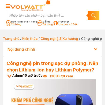
Bảo hành chính hãng
Đổi trả
Freeship
12 tháng
Dễ dàng
cho đơn > 200k
Trang chủ
/
Kiến thức
/
Công nghệ & Xu hướng
/ Công nghệ pin
Nội dung chính
Công nghệ pin trong sạc dự phòng: Nên
chọn Lithium-ion hay Lithium Polymer?
Admin
16 giờ trước
1309 lượt xem