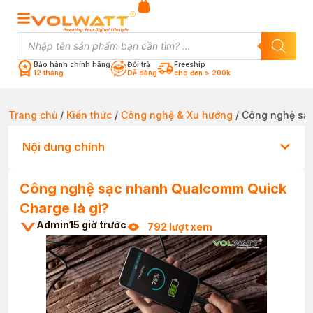
Bảo hành chính hãng
Đổi trả
Freeship
12 tháng
Dễ dàng
cho đơn > 200k
Trang chủ
/
Kiến thức
/
Công nghệ & Xu hướng
/ Công nghệ sạ
Nội dung chính
Công nghệ sạc nhanh Qualcomm Quick
Charge là gì?
Admin
15 giờ trước
792 lượt xem