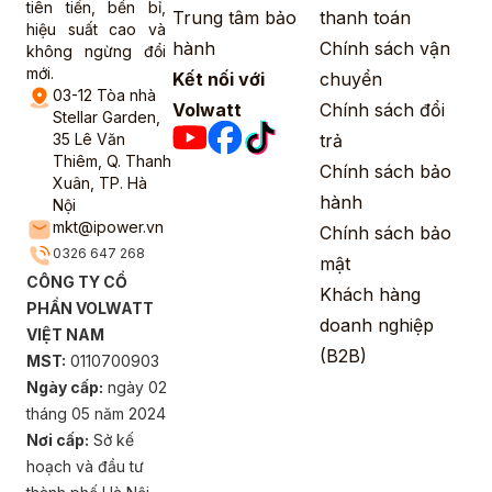
tiên tiến, bền bỉ,
Trung tâm bảo
thanh toán
hiệu suất cao và
hành
Chính sách vận
không ngừng đổi
mới.
Kết nối với
chuyển
03-12 Tòa nhà
Volwatt
Chính sách đổi
Stellar Garden,
35 Lê Văn
trả
Thiêm, Q. Thanh
Chính sách bảo
Xuân, TP. Hà
hành
Nội
mkt@ipower.vn
Chính sách bảo
0326 647 268
mật
CÔNG TY CỔ
Khách hàng
PHẦN VOLWATT
doanh nghiệp
VIỆT NAM
(B2B)
MST:
0110700903
Ngày cấp:
ngày 02
tháng 05 năm 2024
Nơi cấp:
Sở kế
hoạch và đầu tư