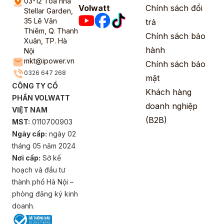
03-12 Tòa nhà
Volwatt
Chính sách đổi
Stellar Garden,
35 Lê Văn
trả
Thiêm, Q. Thanh
Chính sách bảo
Xuân, TP. Hà
hành
Nội
mkt@ipower.vn
Chính sách bảo
0326 647 268
mật
CÔNG TY CỔ
Khách hàng
PHẦN VOLWATT
doanh nghiệp
VIỆT NAM
(B2B)
MST:
0110700903
Ngày cấp:
ngày 02
tháng 05 năm 2024
Nơi cấp:
Sở kế
hoạch và đầu tư
thành phố Hà Nội –
phòng đăng ký kinh
doanh.