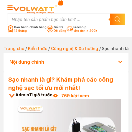
Bảo hành chính hãng
Đổi trả
Freeship
12 tháng
Dễ dàng
cho đơn > 200k
Trang chủ
/
Kiến thức
/
Công nghệ & Xu hướng
/ Sạc nhanh là 
Nội dung chính
Sạc nhanh là gì? Khám phá các công
nghệ sạc tối ưu mới nhất!
Admin
11 giờ trước
769 lượt xem