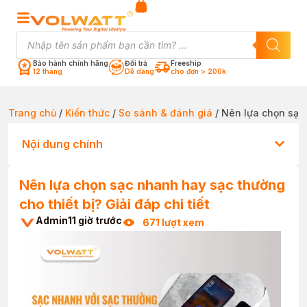
Bảo hành chính hãng
Đổi trả
Freeship
12 tháng
Dễ dàng
cho đơn > 200k
Trang chủ
/
Kiến thức
/
So sánh & đánh giá
/ Nên lựa chọn sạc 
Nội dung chính
Nên lựa chọn sạc nhanh hay sạc thường
cho thiết bị? Giải đáp chi tiết
Admin
11 giờ trước
671 lượt xem