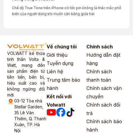
Chế độ True Tone trên iPhone có tốn pin không là thắc mắc phổ
biến của người dùng khi muốn cân bằng giữa trải
Về chúng tôi
Chính sách
VOLWATT kế thừa
Giới thiệu
Hướng dẫn đặt
tinh thần Volta &
Tuyển dụng
hàng
Watt, mang đến
sản phẩm điện tử
Liên hệ
Chính sách
tiên tiến, bền bỉ,
Trung tâm bảo
thanh toán
hiệu suất cao và
hành
Chính sách vận
không ngừng đổi
mới.
Kết nối với
chuyển
03-12 Tòa nhà
Volwatt
Chính sách đổi
Stellar Garden,
35 Lê Văn
trả
Thiêm, Q. Thanh
Chính sách bảo
Xuân, TP. Hà
hành
Nội