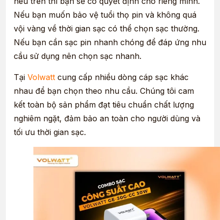
nêu trên thì bạn sẽ có quyết định cho riêng mình.
Tuổi thọ pin
dòng điện ổn
dụng sạc quá
Nếu bạn muốn bảo vệ tuổi thọ pin và không quá
định
nhiều
vội vàng về thời gian sạc có thể chọn sạc thường.
Tỏa nhiệt
Ít
Nhiều hơn
Nếu bạn cần sạc pin nhanh chóng để đáp ứng nhu
cầu sử dụng nên chọn sạc nhanh.
Chi phí
Thấp
Cao hơn
Tại
Volwatt
cung cấp nhiều dòng cáp sạc khác
Không phù
Phù hợp nhu
nhau để bạn chọn theo nhu cầu. Chúng tôi cam
Tính tiện lợi
hợp người bận
cầu hiện đại
kết toàn bộ sản phẩm đạt tiêu chuẩn chất lượng
rộn
nghiêm ngặt, đảm bảo an toàn cho người dùng và
tối ưu thời gian sạc.