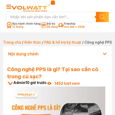
Bảo hành chính hãng
Đổi trả
Freeship
12 tháng
Dễ dàng
cho đơn > 200k
Trang chủ
/
Kiến thức
/
FAQ & hỗ trợ kỹ thuật
/ Công nghệ PPS là
Nội dung chính
Công nghệ PPS là gì? Tại sao cần có
trong củ sạc?
Admin
10 giờ trước
1452 lượt xem