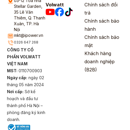
03-12 Tòa nhà
Volwatt
Chính sách đổi
Stellar Garden,
35 Lê Văn
trả
Thiêm, Q. Thanh
Chính sách bảo
Xuân, TP. Hà
hành
Nội
mkt@ipower.vn
Chính sách bảo
0326 647 268
mật
CÔNG TY CỔ
Khách hàng
PHẦN VOLWATT
doanh nghiệp
VIỆT NAM
(B2B)
MST:
0110700903
Ngày cấp:
ngày 02
tháng 05 năm 2024
Nơi cấp:
Sở kế
hoạch và đầu tư
thành phố Hà Nội –
phòng đăng ký kinh
doanh.