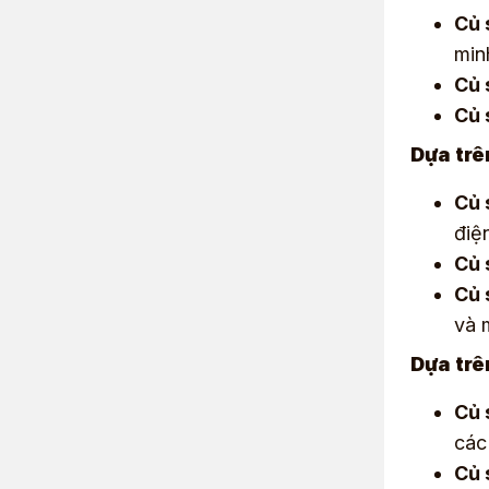
Củ 
min
Củ 
Củ 
Dựa trê
Củ 
điệ
Củ 
Củ 
và 
Dựa trê
Củ 
các
Củ 