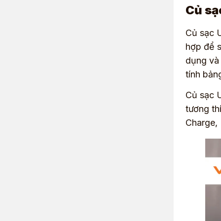
Củ sạ
Củ sạc U
hợp để s
dụng và 
tính bản
Củ sạc U
tương th
Charge, 