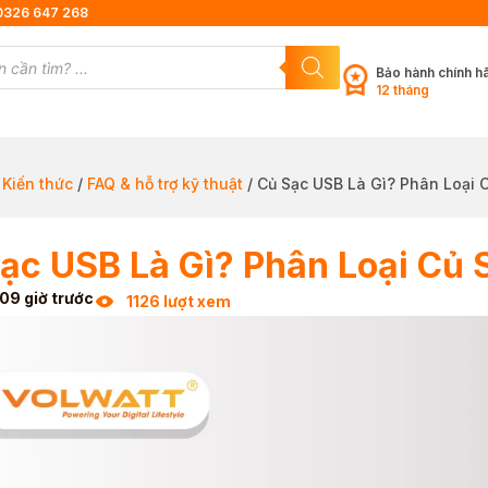
0326 647 268
Bảo hành chính h
12 tháng
/
Kiến thức
/
FAQ & hỗ trợ kỹ thuật
/ Củ Sạc USB Là Gì? Phân Loại C
ạc USB Là Gì? Phân Loại Củ 
09 giờ trước
1126 lượt xem