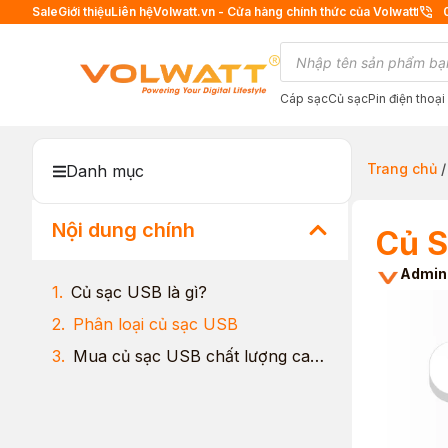
Sale
Giới thiệu
Liên hệ
Volwatt.vn - Cửa hàng chính thức của Volwatt
Cáp sạc
Củ sạc
Pin điện thoại
Trang chủ
Danh mục
Nội dung chính
Củ S
Admin
Củ sạc USB là gì?
Phân loại củ sạc USB
Mua củ sạc USB chất lượng cao tại VOLWATT