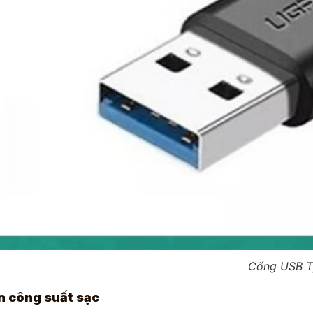
Cổng USB T
n công suất sạc