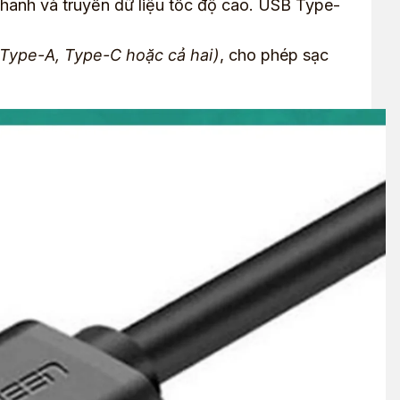
 nhanh và truyền dữ liệu tốc độ cao. USB Type-
(Type-A, Type-C hoặc cả hai)
, cho phép sạc