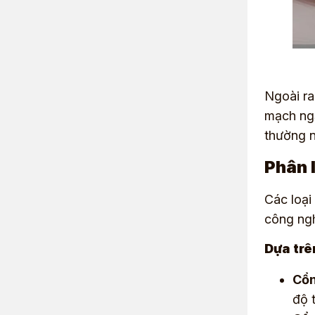
Ngoài ra
mạch ngắ
thường n
Phân 
Các loại
công ngh
Dựa trê
Cổn
độ 