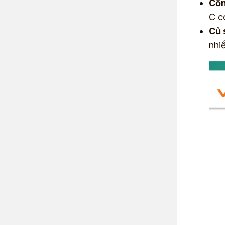
Cổn
C c
Củ 
nhiề