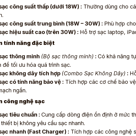
sạc công suất thấp (dưới 18W) :
Thường dùng cho các 
h.
sạc công suất trung bình (18W – 30W) :
Phù hợp cho 
sạc hiệu suất cao (trên 30W) :
Hỗ trợ sạc laptop, iPa
n tính năng đặc biệt
sạc thông minh
(Bộ sạc thông minh)
:
Có khả năng tự
n để tối ưu hóa quá trình sạc.
sạc không dây tích hợp
(Combo Sạc Không Dây)
:
Hỗ
sạc có tính năng bảo vệ :
Tích hợp các cơ chế bảo vệ
mạch ngắn.
n công nghệ sạc
sạc tiêu chuẩn :
Cung cấp dòng điện ổn định ở mức t
 thiết bị không yêu cầu sạc nhanh.
sạc nhanh (Fast Charger) :
Tích hợp các công nghệ s