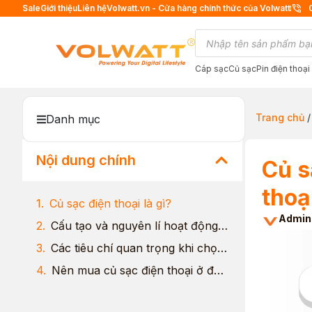
Sale
Giới thiệu
Liên hệ
Volwatt.vn - Cửa hàng chính thức của Volwatt
Cáp sạc
Củ sạc
Pin điện thoại
Trang chủ
Danh mục
Nội dung chính
Củ s
thoạ
Củ sạc điện thoại là gì?
Admin
Cấu tạo và nguyên lí hoạt động của củ sạc điện thoại
Các tiêu chí quan trọng khi chọn mua củ sạc điện thoại
Nên mua củ sạc điện thoại ở đâu?