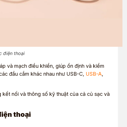
c điện thoại
 áp và mạch điều khiển, giúp ổn định và kiểm
g các đầu cắm khác nhau như USB-C,
USB-A
,
g kết nối và thông số kỹ thuật của cả củ sạc và
điện thoại