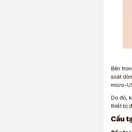
Bên tron
soát dòn
micro-U
Do đó, k
thiết bị
Cấu t