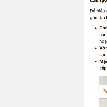
Cấu tạo
Để hiểu 
gồm ba 
Châ
năn
hoặ
Vỏ 
sạc
Mạc
cấp