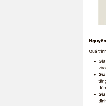
Nguyên 
Quá trìn
Gia
vào
Gia
tăn
dòn
Gia
địn