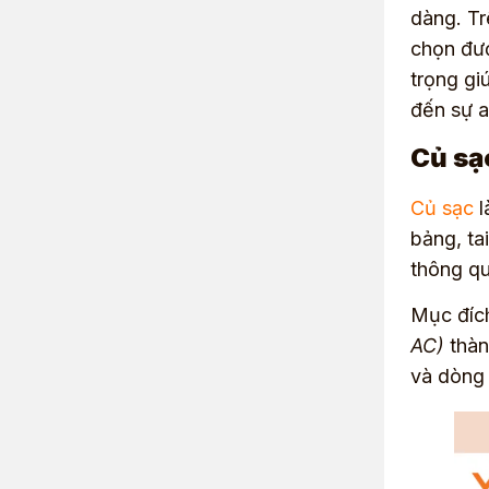
dàng.
Tr
chọn đượ
trọng gi
đến sự a
Củ sạc
Củ sạc
l
bảng, ta
thông q
Mục đích
AC)
thàn
và dòng 