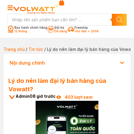
Bảo hành chính hãng
Đổi trả
Freeship
12 tháng
Dễ dàng
cho đơn > 200k
Trang chủ
/
Tin tức
/ Lý do nên làm đại lý bán hàng của Vowat
Nội dung chính
Lý do nên làm đại lý bán hàng của
Vowatt?
Admin
08 giờ trước
403 lượt xem