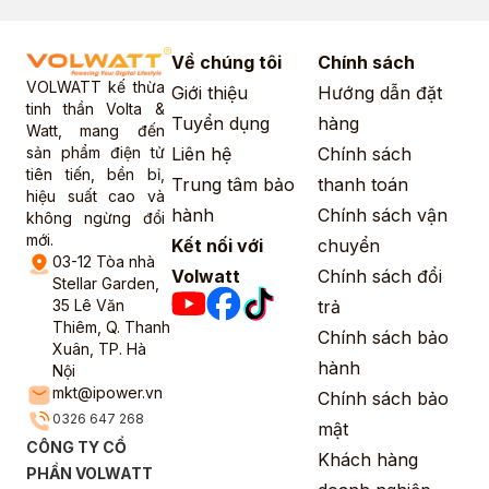
Về chúng tôi
Chính sách
VOLWATT kế thừa
Giới thiệu
Hướng dẫn đặt
tinh thần Volta &
Tuyển dụng
hàng
Watt, mang đến
sản phẩm điện tử
Liên hệ
Chính sách
tiên tiến, bền bỉ,
Trung tâm bảo
thanh toán
hiệu suất cao và
hành
Chính sách vận
không ngừng đổi
mới.
Kết nối với
chuyển
03-12 Tòa nhà
Volwatt
Chính sách đổi
Stellar Garden,
35 Lê Văn
trả
Thiêm, Q. Thanh
Chính sách bảo
Xuân, TP. Hà
hành
Nội
mkt@ipower.vn
Chính sách bảo
0326 647 268
mật
CÔNG TY CỔ
Khách hàng
PHẦN VOLWATT