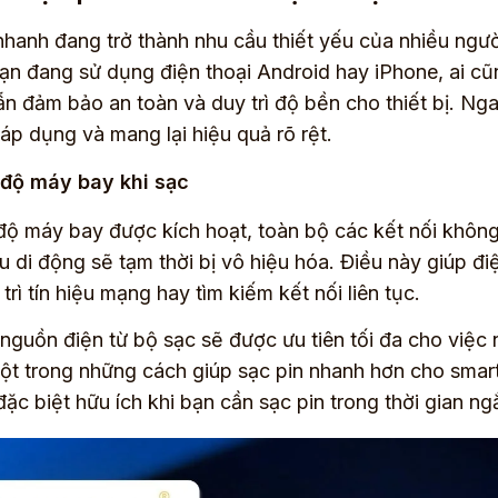
nhanh đang trở thành nhu cầu thiết yếu của nhiều ngườ
ạn đang sử dụng điện thoại Android hay iPhone, ai 
n đảm bảo an toàn và duy trì độ bền cho thiết bị. Ng
 áp dụng và mang lại hiệu quả rõ rệt.
 độ máy bay khi sạc
độ máy bay được kích hoạt, toàn bộ các kết nối không
ệu di động sẽ tạm thời bị vô hiệu hóa. Điều này giúp đ
trì tín hiệu mạng hay tìm kiếm kết nối liên tục.
nguồn điện từ bộ sạc sẽ được ưu tiên tối đa cho việc n
ột trong những cách giúp sạc pin nhanh hơn cho smar
 đặc biệt hữu ích khi bạn cần sạc pin trong thời gian ng