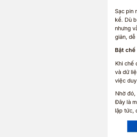
Sạc pin 
kể. Dù b
nhưng vẫ
giản, dễ
Bật chế
Khi chế 
và dữ li
việc duy 
Nhờ đó, 
Đây là m
lập tức,