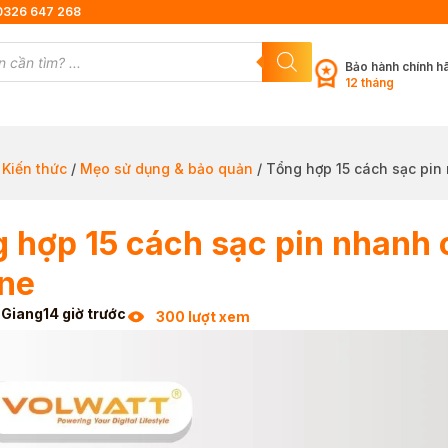
0326 647 268
Bảo hành chính h
12 tháng
/
Kiến thức
/
Mẹo sử dụng & bảo quản
/ Tổng hợp 15 cách sạc pin
 hợp 15 cách sạc pin nhanh c
ne
 Giang
14 giờ trước
300 lượt xem