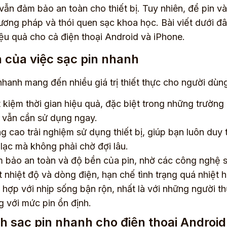
vẫn đảm bảo an toàn cho thiết bị. Tuy nhiên, để pin 
ơng pháp và thói quen sạc khoa học. Bài viết dưới đ
ệu quả cho cả điện thoại Android và iPhone.
h của việc sạc pin nhanh
nhanh mang đến nhiều giá trị thiết thực cho người dùn
t kiệm thời gian hiệu quả, đặc biệt trong những trường
 vẫn cần sử dụng ngay.
g cao trải nghiệm sử dụng thiết bị, giúp bạn luôn duy tr
n lạc mà không phải chờ đợi lâu.
 bảo an toàn và độ bền của pin, nhờ các công nghệ s
t nhiệt độ và dòng điện, hạn chế tình trạng quá nhiệt h
 hợp với nhịp sống bận rộn, nhất là với những người th
g với mức pin ổn định.
h sạc pin nhanh cho điện thoại Android