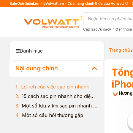
Sale
Giới thiệu
Liên hệ
Volwatt.vn - Cửa hàng chính thức của Volwatt
Cáp sạc
Củ sạc
Pin điện thoại
Trang chủ
Danh mục
Nội dung chính
Tổng
iPho
Lợi ích của việc sạc pin nhanh
Hương
15 cách sạc pin nhanh cho điện thoại Android và iPhone
Một số lưu ý khi sạc pin nhanh để bảo vệ máy và pin
Một số câu hỏi thường gặp