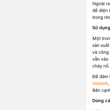
Ngoài ra
để điện 
trong nh
Sử dụng
Một tron
sản xuất
và công 
vẫn vào 
cháy nổ.
Để đảm b
Volwatt
,
Bên cạnh
Dùng cá