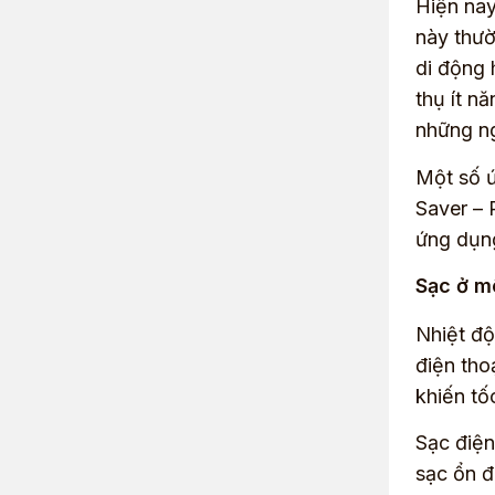
Hiện nay
này thườ
di động 
thụ ít n
những ng
Một số ứ
Saver – 
ứng dụng
Sạc ở m
Nhiệt độ
điện tho
khiến tố
Sạc điện
sạc ổn đ