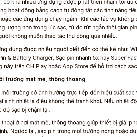
, có khá nhiều ứng dụng được phát triển nhằm tối ưu q
ng hoạt động bằng cách tự động tắt các tính năng tiêu
hoặc các ứng dụng chạy ngầm. Khi các tác vụ không cầ
ăng lượng hơn trong lúc sạc, từ đó rút ngắn thời gian 
ười không muốn thao tác thủ công quá nhiều.
ng dụng được nhiều người biết đến có thể kể như: W
Pin & Battery Charger, Sạc pin nhanh 5x hay Super Fas
 này trên CH Play hoặc App Store để hỗ trợ cách sạc 
ôi trường mát mẻ, thông thoáng
 môi trường có ảnh hưởng trực tiếp đến hiệu suất sạc v
ại sinh nhiệt là điều không thể tránh khỏi. Nếu nhiệt đ
c độ sạc bị chậm lại.
 thoại ở nơi mát mẻ, thông thoáng giúp thiết bị giải ph
ịnh. Ngược lại, sạc pin trong môi trường nóng hoặc dướ