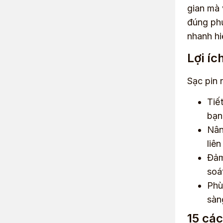
gian mà 
đúng phư
nhanh hi
Lợi íc
Sạc pin 
Tiế
bạn
Nân
liê
Đảm
soá
Phù
sàn
15 các