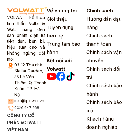
Về chúng tôi
Chính sách
VOLWATT kế thừa
Giới thiệu
Hướng dẫn đặt
tinh thần Volta &
Tuyển dụng
hàng
Watt, mang đến
sản phẩm điện tử
Liên hệ
Chính sách
tiên tiến, bền bỉ,
Trung tâm bảo
thanh toán
hiệu suất cao và
hành
Chính sách vận
không ngừng đổi
mới.
Kết nối với
chuyển
03-12 Tòa nhà
Volwatt
Chính sách đổi
Stellar Garden,
35 Lê Văn
trả
Thiêm, Q. Thanh
Chính sách bảo
Xuân, TP. Hà
hành
Nội
mkt@ipower.vn
Chính sách bảo
0326 647 268
mật
CÔNG TY CỔ
Khách hàng
PHẦN VOLWATT
doanh nghiệp
VIỆT NAM