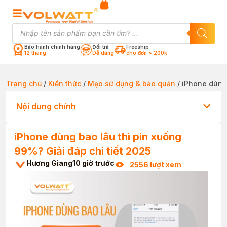
Bảo hành chính hãng
Đổi trả
Freeship
12 tháng
Dễ dàng
cho đơn > 200k
Trang chủ
/
Kiến thức
/
Mẹo sử dụng & bảo quản
/ iPhone dùng 
Nội dung chính
iPhone dùng bao lâu thì pin xuống
99%? Giải đáp chi tiết 2025
Hương Giang
10 giờ trước
2556 lượt xem