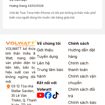
Hương Giang
24/02/2026
Chế độ True Tone trên iPhone có tốn pin không là thắc mắc phổ
biến của người dùng khi muốn cân bằng giữa trải
Về chúng tôi
Chính sách
VOLWATT kế thừa
Giới thiệu
Hướng dẫn đặt
tinh thần Volta &
Tuyển dụng
hàng
Watt, mang đến
sản phẩm điện tử
Liên hệ
Chính sách
tiên tiến, bền bỉ,
Trung tâm bảo
thanh toán
hiệu suất cao và
hành
Chính sách vận
không ngừng đổi
mới.
Kết nối với
chuyển
03-12 Tòa nhà
Volwatt
Chính sách đổi
Stellar Garden,
35 Lê Văn
trả
Thiêm, Q. Thanh
Chính sách bảo
Xuân, TP. Hà