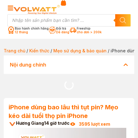
Bảo hành chính hãng
Đổi trả
Freeship
12 tháng
Dễ dàng
cho đơn > 200k
Trang chủ
/
Kiến thức
/
Mẹo sử dụng & bảo quản
/ iPhone dùng 
Nội dung chính
iPhone dùng bao lâu thì tụt pin? Mẹo
kéo dài tuổi thọ pin iPhone
Hương Giang
14 giờ trước
3595 lượt xem