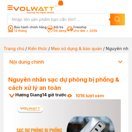
Bảo hành chính hãng
Đổi trả
Freeship
12 tháng
Dễ dàng
cho đơn > 200k
Trang chủ
/
Kiến thức
/
Mẹo sử dụng & bảo quản
/ Nguyên nhân
Nội dung chính
Nguyên nhân sạc dự phòng bị phồng &
cách xử lý an toàn
Hương Giang
14 giờ trước
1016 lượt xem