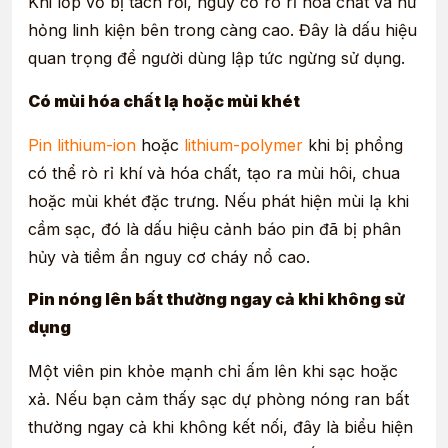
Khi lớp vỏ bị tách rời, nguy cơ rò rỉ hóa chất và hư
hỏng linh kiện bên trong càng cao. Đây là dấu hiệu
quan trọng để người dùng lập tức ngừng sử dụng.
Có mùi hóa chất lạ hoặc mùi khét
Pin lithium-ion
hoặc
lithium-polymer
khi bị phồng
có thể rò rỉ khí và hóa chất, tạo ra mùi hôi, chua
hoặc mùi khét đặc trưng. Nếu phát hiện mùi lạ khi
cầm sạc, đó là dấu hiệu cảnh báo pin đã bị phân
hủy và tiềm ẩn nguy cơ cháy nổ cao.
Pin nóng lên bất thường ngay cả khi không sử
dụng
Một viên pin khỏe mạnh chỉ ấm lên khi sạc hoặc
xả. Nếu bạn cảm thấy sạc dự phòng nóng ran bất
thường ngay cả khi không kết nối, đây là biểu hiện