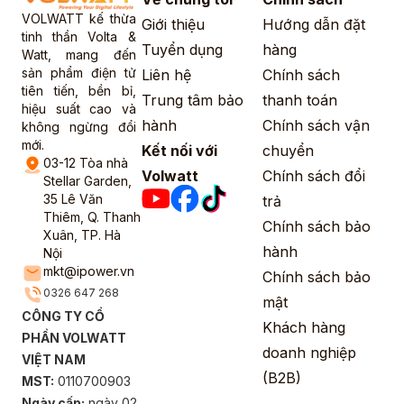
VOLWATT kế thừa
Giới thiệu
Hướng dẫn đặt
tinh thần Volta &
Tuyển dụng
hàng
Watt, mang đến
sản phẩm điện tử
Liên hệ
Chính sách
tiên tiến, bền bỉ,
Trung tâm bảo
thanh toán
hiệu suất cao và
hành
Chính sách vận
không ngừng đổi
mới.
Kết nối với
chuyển
03-12 Tòa nhà
Volwatt
Chính sách đổi
Stellar Garden,
35 Lê Văn
trả
Thiêm, Q. Thanh
Chính sách bảo
Xuân, TP. Hà
hành
Nội
mkt@ipower.vn
Chính sách bảo
0326 647 268
mật
CÔNG TY CỔ
Khách hàng
PHẦN VOLWATT
doanh nghiệp
VIỆT NAM
(B2B)
MST:
0110700903
Ngày cấp:
ngày 02