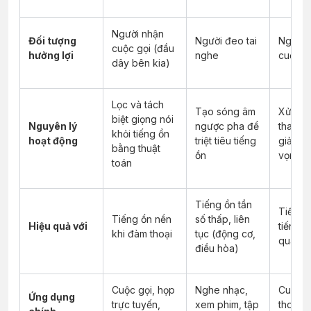
Người nhận
Đối tượng
Người đeo tai
Người 
cuộc gọi (đầu
hưởng lợi
nghe
cuộc g
dây bên kia)
Lọc và tách
Tạo sóng âm
Xử lý 
biệt giọng nói
Nguyên lý
ngược pha để
thanh m
khỏi tiếng ồn
hoạt động
triệt tiêu tiếng
giảm ti
bằng thuật
ồn
vọng, 
toán
Tiếng ồn tần
Tiếng 
Tiếng ồn nền
số thấp, liên
Hiệu quả với
tiếng 
khi đàm thoại
tục (động cơ,
quanh 
điều hòa)
Cuộc gọi, họp
Nghe nhạc,
Cuộc g
Ứng dụng
trực tuyến,
xem phim, tập
thoại q