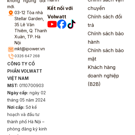
không ngừng đổi
mới.
Kết nối với
chuyển
03-12 Tòa nhà
Volwatt
Chính sách đổi
Stellar Garden,
35 Lê Văn
trả
Thiêm, Q. Thanh
Chính sách bảo
Xuân, TP. Hà
hành
Nội
mkt@ipower.vn
Chính sách bảo
0326 647 268
mật
CÔNG TY CỔ
Khách hàng
PHẦN VOLWATT
doanh nghiệp
VIỆT NAM
(B2B)
MST:
0110700903
Ngày cấp:
ngày 02
tháng 05 năm 2024
Nơi cấp:
Sở kế
hoạch và đầu tư
thành phố Hà Nội –
phòng đăng ký kinh