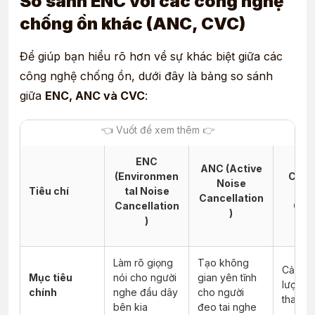
So sánh ENC với các công nghệ
chống ồn khác (ANC, CVC)
Để giúp bạn hiểu rõ hơn về sự khác biệt giữa các
công nghệ chống ồn, dưới đây là bảng so sánh
giữa
ENC, ANC và CVC
:
ENC
ANC (Active
(Environmen
CVC 
Noise
Tiêu chí
tal Noise
Vo
Cancellation
Cancellation
Cap
)
)
Làm rõ giọng
Tạo không
Cải thi
Mục tiêu
nói cho người
gian yên tĩnh
lượng 
chính
nghe đầu dây
cho người
thanh 
bên kia
đeo tai nghe