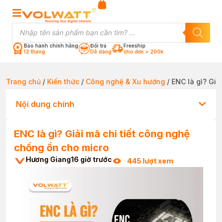
Bảo hành chính hãng
Đổi trả
Freeship
12 tháng
Dễ dàng
cho đơn > 200k
Trang chủ
/
Kiến thức
/
Công nghệ & Xu hướng
/ ENC là gì? Giả
Nội dung chính
ENC là gì? Giải mã chi tiết công nghệ
chống ồn cho micro
Hương Giang
16 giờ trước
445 lượt xem