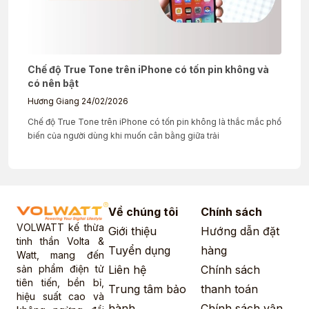
Chế độ True Tone trên iPhone có tốn pin không và
có nên bật
Hương Giang
24/02/2026
Chế độ True Tone trên iPhone có tốn pin không là thắc mắc phổ
biến của người dùng khi muốn cân bằng giữa trải
Về chúng tôi
Chính sách
VOLWATT kế thừa
Giới thiệu
Hướng dẫn đặt
tinh thần Volta &
Tuyển dụng
hàng
Watt, mang đến
sản phẩm điện tử
Liên hệ
Chính sách
tiên tiến, bền bỉ,
Trung tâm bảo
thanh toán
hiệu suất cao và
hành
Chính sách vận