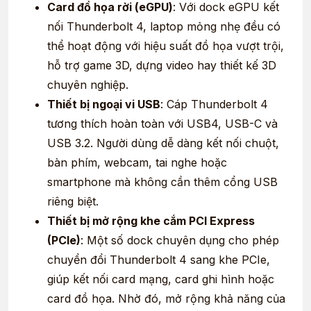
Card đồ họa rời (eGPU)
: Với dock eGPU kết
nối Thunderbolt 4, laptop mỏng nhẹ đều có
thể hoạt động với hiệu suất đồ họa vượt trội,
hỗ trợ game 3D, dựng video hay thiết kế 3D
chuyên nghiệp.
Thiết bị ngoại vi USB
: Cáp Thunderbolt 4
tương thích hoàn toàn với USB4, USB-C và
USB 3.2. Người dùng dễ dàng kết nối chuột,
bàn phím, webcam, tai nghe hoặc
smartphone mà không cần thêm cổng USB
riêng biệt.
Thiết bị mở rộng khe cắm PCI Express
(PCIe)
: Một số dock chuyên dụng cho phép
chuyển đổi Thunderbolt 4 sang khe PCIe,
giúp kết nối card mạng, card ghi hình hoặc
card đồ họa. Nhờ đó, mở rộng khả năng của