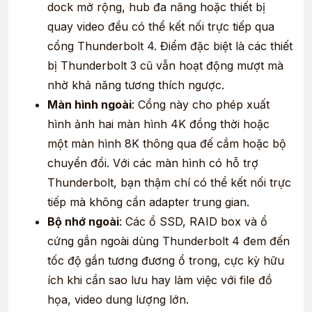
dock mở rộng, hub đa năng hoặc thiết bị
quay video đều có thể kết nối trực tiếp qua
cổng Thunderbolt 4. Điểm đặc biệt là các thiết
bị Thunderbolt 3 cũ vẫn hoạt động mượt mà
nhờ khả năng tương thích ngược.
Màn hình ngoài
: Cổng này cho phép xuất
hình ảnh hai màn hình 4K đồng thời hoặc
một màn hình 8K thông qua đế cắm hoặc bộ
chuyển đổi. Với các màn hình có hỗ trợ
Thunderbolt, bạn thậm chí có thể kết nối trực
tiếp mà không cần adapter trung gian.
Bộ nhớ ngoài
: Các ổ SSD, RAID box và ổ
cứng gắn ngoài dùng Thunderbolt 4 đem đến
tốc độ gần tương đương ổ trong, cực kỳ hữu
ích khi cần sao lưu hay làm việc với file đồ
họa, video dung lượng lớn.