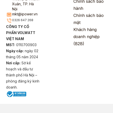
Chính sách bảo
Xuân, TP. Hà
hành
Nội
mkt@ipower.vn
Chính sách bảo
0326 647 268
mật
CÔNG TY CỔ
Khách hàng
PHẦN VOLWATT
doanh nghiệp
VIỆT NAM
(B2B)
MST:
0110700903
Ngày cấp:
ngày 02
tháng 05 năm 2024
Nơi cấp:
Sở kế
hoạch và đầu tư
thành phố Hà Nội –
phòng đăng ký kinh
doanh.