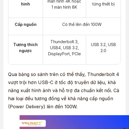
màn hình 4K hoặc
hình
từng thiết bị
1 màn hình 8K
Cấp nguồn
Có thể lên đến 100W
Thunderbolt 3,
Tương thích
USB 3.2, USB
USB4, USB 3.2,
ngược
2.0
DisplayPort, PCIe
Qua bảng so sánh trên có thể thấy, Thunderbolt 4
vượt trội hơn USB-C ở tốc độ truyền dữ liệu, khả
năng xuất hình ảnh và hỗ trợ đa chuẩn kết nối. Cả
hai loại đều tương đồng về khả năng cấp nguồn
(Power Delivery) lên đến 100W.