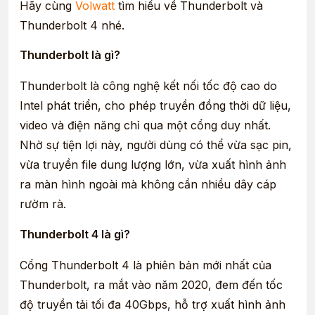
Hãy cùng
Volwatt
tìm hiểu về Thunderbolt và
Thunderbolt 4 nhé.
Thunderbolt là gì?
Thunderbolt là công nghệ kết nối tốc độ cao do
Intel phát triển, cho phép truyền đồng thời dữ liệu,
video và điện năng chỉ qua một cổng duy nhất.
Nhờ sự tiện lợi này, người dùng có thể vừa sạc pin,
vừa truyền file dung lượng lớn, vừa xuất hình ảnh
ra màn hình ngoài mà không cần nhiều dây cáp
rườm rà.
Thunderbolt 4 là gì?
Cổng Thunderbolt 4 là phiên bản mới nhất của
Thunderbolt, ra mắt vào năm 2020, đem đến tốc
độ truyền tải tối đa 40Gbps, hỗ trợ xuất hình ảnh