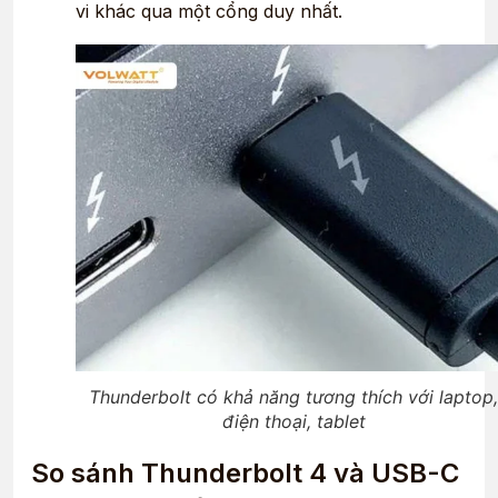
vi khác qua một cổng duy nhất.
Thunderbolt có khả năng tương thích với laptop,
điện thoại, tablet
So sánh Thunderbolt 4 và USB-C