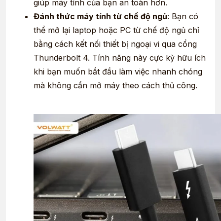
giúp máy tính của bạn an toàn hơn.
Đánh thức máy tính từ chế độ ngủ
: Bạn có
thể mở lại laptop hoặc PC từ chế độ ngủ chỉ
bằng cách kết nối thiết bị ngoại vi qua cổng
Thunderbolt 4. Tính năng này cực kỳ hữu ích
khi bạn muốn bắt đầu làm việc nhanh chóng
mà không cần mở máy theo cách thủ công.