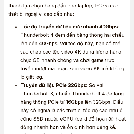
thành lựa chọn hàng đầu cho laptop, PC và các
thiết bị ngoại vi cao cấp như:
Tốc độ truyền dữ liệu cực nhanh 40Gbps
:
Thunderbolt 4 đem đến băng thông hai chiều
lên đến 40Gbps. Với tốc độ này, bạn có thể
sao chép các tệp video 4K dung lượng hàng
chục GB nhanh chóng và chơi game trực
tuyến mượt mà hoặc xem video 8K mà không
lo giật lag.
Truyền dữ liệu PCIe 32Gbps
: So với
Thunderbolt 3, chuẩn Thunderbolt 4 đã tăng
băng thông PCIe từ 16Gbps lên 32Gbps. Điều
này có nghĩa là các thiết bị tốc độ cao như ổ
cứng SSD ngoài, eGPU (card đồ họa rời) hoạt
động nhanh hơn và ổn định hơn đáng kể.