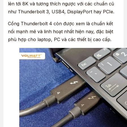
lên tới 8K và tương thích ngược với các chuẩn cũ
như Thunderbolt 3, USB4, DisplayPort hay PCIe.
Cổng Thunderbolt 4 còn được xem là chuẩn kết
nối mạnh mẽ và linh hoạt nhất hiện nay, đặc biệt
phù hợp cho laptop, PC và các thiết bị cao cấp.