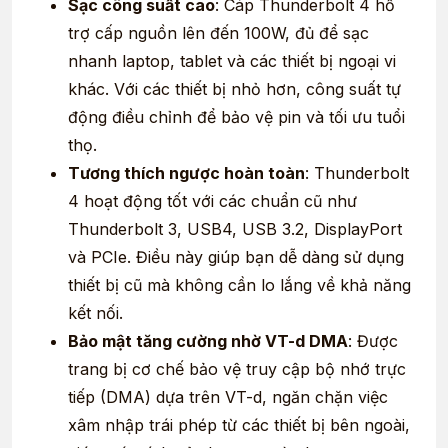
Sạc công suất cao
: Cáp Thunderbolt 4 hỗ
trợ cấp nguồn lên đến 100W, đủ để sạc
nhanh laptop, tablet và các thiết bị ngoại vi
khác. Với các thiết bị nhỏ hơn, công suất tự
động điều chỉnh để bảo vệ pin và tối ưu tuổi
thọ.
Tương thích ngược hoàn toàn
: Thunderbolt
4 hoạt động tốt với các chuẩn cũ như
Thunderbolt 3, USB4, USB 3.2, DisplayPort
và PCIe. Điều này giúp bạn dễ dàng sử dụng
thiết bị cũ mà không cần lo lắng về khả năng
kết nối.
Bảo mật tăng cường nhờ VT-d DMA
: Được
trang bị cơ chế bảo vệ truy cập bộ nhớ trực
tiếp (DMA) dựa trên VT-d, ngăn chặn việc
xâm nhập trái phép từ các thiết bị bên ngoài,