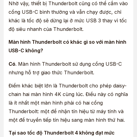
Nhờ vậy, thiết bị Thunderbolt cũng có thể cắm vào
cổng USB-C bình thường và vẫn chạy được, chỉ
khác là tốc độ sẽ dừng lại ở mức USB 3 thay vì tốc
độ siêu nhanh của Thunderbolt.
Màn hình Thunderbolt có khác gì so với màn hình
USB-C không?
Có
. Màn hình Thunderbolt sử dụng cổng USB-C
nhưng hỗ trợ giao thức Thunderbolt.
Điểm khác biệt lớn là Thunderbolt cho phép daisy-
chain hai màn hình 4K cùng lúc. Điều này có nghĩa
là ít nhất một màn hình phải có hai cổng
Thunderbolt: một để nhận tín hiệu từ máy tính và
một để truyền tiếp tín hiệu sang màn hình thứ hai.
Tại sao tốc độ Thunderbolt 4 không đạt mức