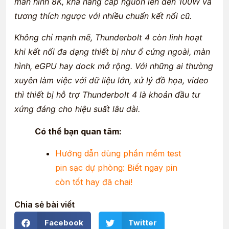
màn hình 8K, khả năng cấp nguồn lên đến 100W và
tương thích ngược với nhiều chuẩn kết nối cũ.
Không chỉ mạnh mẽ, Thunderbolt 4 còn linh hoạt
khi kết nối đa dạng thiết bị như ổ cứng ngoài, màn
hình, eGPU hay dock mở rộng. Với những ai thường
xuyên làm việc với dữ liệu lớn, xử lý đồ họa, video
thì thiết bị hỗ trợ Thunderbolt 4 là khoản đầu tư
xứng đáng cho hiệu suất lâu dài.
Có thể bạn quan tâm:
Hướng dẫn dùng phần mềm test
pin sạc dự phòng: Biết ngay pin
còn tốt hay đã chai!
Chia sẻ bài viết
Facebook
Twitter