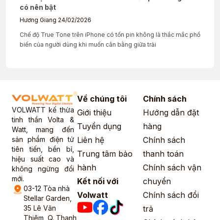
có nên bật
Hương Giang
24/02/2026
Chế độ True Tone trên iPhone có tốn pin không là thắc mắc phổ
biến của người dùng khi muốn cân bằng giữa trải
Về chúng tôi
Chính sách
VOLWATT kế thừa
Giới thiệu
Hướng dẫn đặt
tinh thần Volta &
Tuyển dụng
hàng
Watt, mang đến
sản phẩm điện tử
Liên hệ
Chính sách
tiên tiến, bền bỉ,
Trung tâm bảo
thanh toán
hiệu suất cao và
hành
Chính sách vận
không ngừng đổi
mới.
Kết nối với
chuyển
03-12 Tòa nhà
Volwatt
Chính sách đổi
Stellar Garden,
35 Lê Văn
trả
Thiêm, Q. Thanh