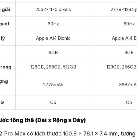
 giải
2532×1170 pixels
2778×1284 p
quét
60Hz
60Hz
 lý
Apple A14 Bionic
Apple A14 B
6GB
6GB
trong
128GB, 256GB, 512GB
128GB, 256GB
ượng
2775mAh
3687mA
5G
Có
Có
ước tổng thể (Dài x Rộng x Dày)
2 Pro Max có kích thước 160.8 x 78.1 x 7.4 mm, tương