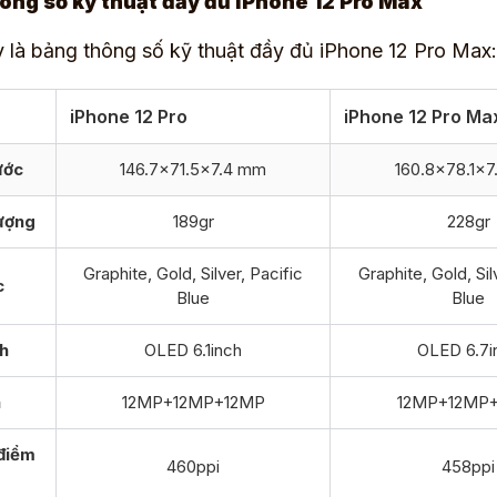
ông số kỹ thuật đầy đủ iPhone 12 Pro Max
 là bảng thông số kỹ thuật đầy đủ iPhone 12 Pro Max:
iPhone 12 Pro
iPhone 12 Pro Ma
ước
146.7×71.5×7.4 mm
160.8×78.1×
ượng
189gr
228gr
Graphite, Gold, Silver, Pacific
Graphite, Gold, Sil
c
Blue
Blue
h
OLED 6.1inch
OLED 6.7i
a
12MP+12MP+12MP
12MP+12MP
điểm
460ppi
458ppi