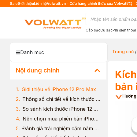
Sale
Giới thiệu
Liên hệ
Volwatt.vn - Cửa hàng chính thức của Volwatt
Cáp sạc
Củ sạc
Pin điện thoại
Trang chủ
Danh mục
Nội dung chính
Kích
bản 
Giới thiệu về iPhone 12 Pro Max
Hương
Thông số chi tiết về kích thước iPhone 12 Pro Max
So sánh kích thước iPhone 12 Pro Max với các dòng iPhone khác
Nên chọn mua phiên bản iPhone 12 Series nào phù hợp?
Đánh giá trải nghiệm cầm nắm và sử dụng thực tế