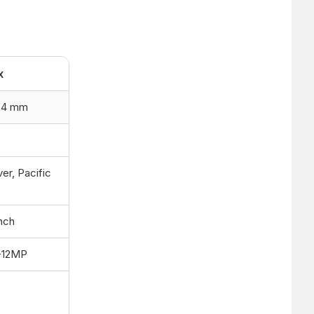
x
7.4 mm
ver, Pacific
nch
+12MP