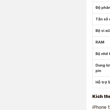
Độ phân
Tần số 
Bộ vi xử
RAM
Bộ nhớ 
Dung l
pin
Hỗ trợ 
Kích th
iPhone 1