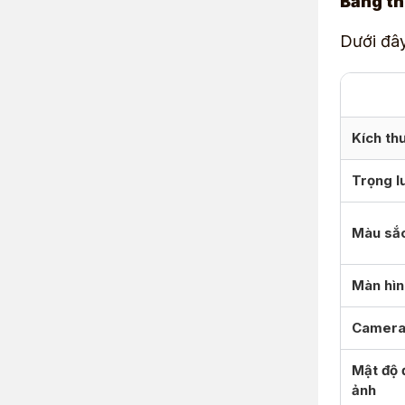
Bảng th
Dưới đây
Kích th
Trọng l
Màu sắ
Màn hìn
Camer
Mật độ 
ảnh