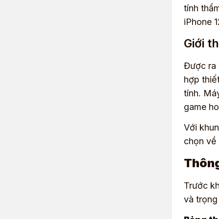
tính thẩ
iPhone 1
Giới t
Được ra 
hợp thiế
tính. Má
game hoặ
Với khun
chọn về 
Thông
Trước kh
và trọng