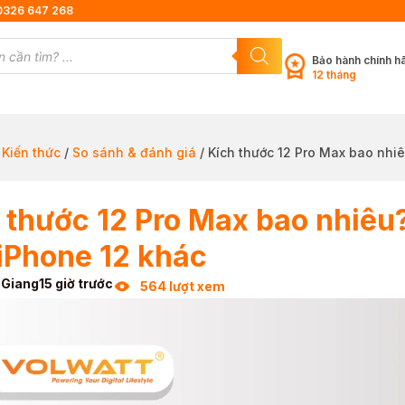
0326 647 268
Bảo hành chính h
12 tháng
/
Kiến thức
/
So sánh & đánh giá
/ Kích thước 12 Pro Max bao nhi
 thước 12 Pro Max bao nhiêu?
iPhone 12 khác
 Giang
15 giờ trước
564 lượt xem