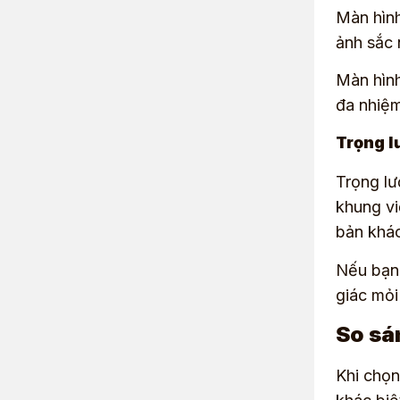
Màn hình
ảnh sắc 
Màn hình
đa nhiệm
Trọng l
Trọng lư
khung vi
bản khác
Nếu bạn 
giác mỏi
So sá
Khi chọn