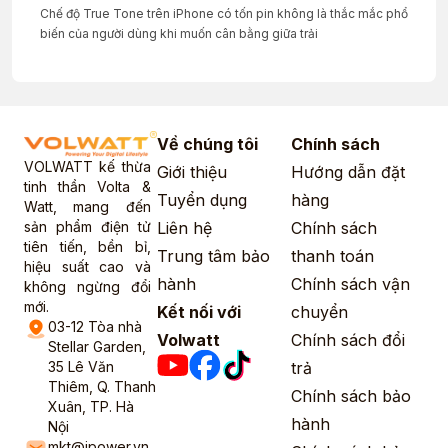
Chế độ True Tone trên iPhone có tốn pin không là thắc mắc phổ
biến của người dùng khi muốn cân bằng giữa trải
Về chúng tôi
Chính sách
VOLWATT kế thừa
Giới thiệu
Hướng dẫn đặt
tinh thần Volta &
Tuyển dụng
hàng
Watt, mang đến
sản phẩm điện tử
Liên hệ
Chính sách
tiên tiến, bền bỉ,
Trung tâm bảo
thanh toán
hiệu suất cao và
hành
Chính sách vận
không ngừng đổi
mới.
Kết nối với
chuyển
03-12 Tòa nhà
Volwatt
Chính sách đổi
Stellar Garden,
35 Lê Văn
trả
Thiêm, Q. Thanh
Chính sách bảo
Xuân, TP. Hà
hành
Nội
mkt@ipower.vn