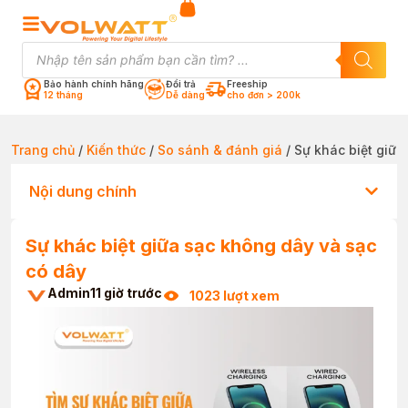
Bảo hành chính hãng
Đổi trả
Freeship
12 tháng
Dễ dàng
cho đơn > 200k
Trang chủ
/
Kiến thức
/
So sánh & đánh giá
/ Sự khác biệt giữa
Nội dung chính
Sự khác biệt giữa sạc không dây và sạc
có dây
Admin
11 giờ trước
1023 lượt xem