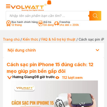
Bảo hành chính hãng
Đổi trả
Freeship
12 tháng
Dễ dàng
cho đơn > 200k
Trang chủ
/
Kiến thức
/
FAQ & hỗ trợ kỹ thuật
/ Cách sạc pin iPh
Nội dung chính
Cách sạc pin iPhone 15 đúng cách: 12
mẹo giúp pin bền gấp đôi
Hương Giang
08 giờ trước
112 lượt xem