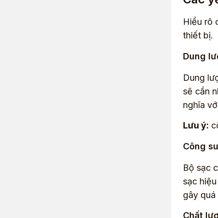
Hiểu rõ 
thiết bị.
Dung lư
Dung lượ
sẽ cần n
nghĩa vớ
Lưu ý:
cô
Công su
Bộ sạc c
sạc hiệu
gây quá 
Chất lư