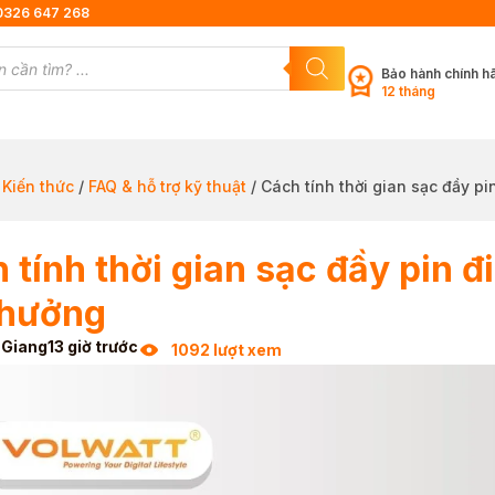
0326 647 268
Bảo hành chính h
12 tháng
/
Kiến thức
/
FAQ & hỗ trợ kỹ thuật
/ Cách tính thời gian sạc đầy pi
 tính thời gian sạc đầy pin đ
 hưởng
 Giang
13 giờ trước
1092 lượt xem