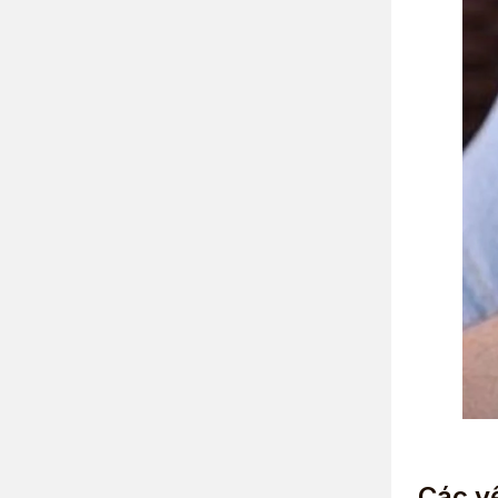
Các yế