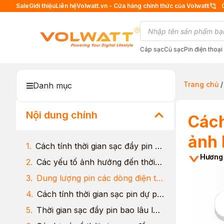
Sale
Giới thiệu
Liên hệ
Volwatt.vn - Cửa hàng chính thức của Volwatt
Cáp sạc
Củ sạc
Pin điện thoại
Trang chủ
Danh mục
Nội dung chính
Cách
ảnh
Cách tính thời gian sạc đầy pin điện thoại
Hương
Các yếu tố ảnh hưởng đến thời gian sạc pin
Dung lượng pin các dòng điện thoại hiện nay
Cách tính thời gian sạc pin dự phòng
Thời gian sạc đầy pin bao lâu là dấu hiệu pin hỏng?