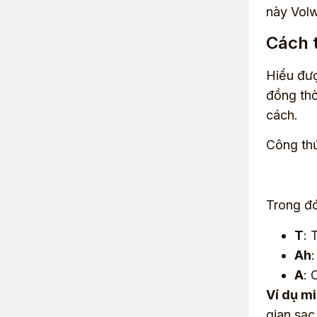
này Volw
Cách t
Hiểu đượ
đồng thờ
cách.
Công thứ
Trong đó
T
: 
Ah
A
: 
Ví dụ mi
gian sạc 