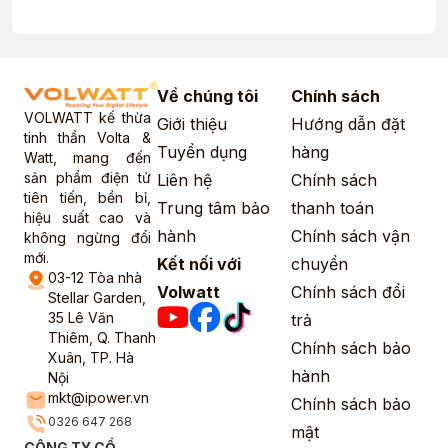
Về chúng tôi
Chính sách
VOLWATT kế thừa
Giới thiệu
Hướng dẫn đặt
tinh thần Volta &
Tuyển dụng
hàng
Watt, mang đến
sản phẩm điện tử
Liên hệ
Chính sách
tiên tiến, bền bỉ,
Trung tâm bảo
thanh toán
hiệu suất cao và
hành
Chính sách vận
không ngừng đổi
mới.
Kết nối với
chuyển
03-12 Tòa nhà
Volwatt
Chính sách đổi
Stellar Garden,
35 Lê Văn
trả
Thiêm, Q. Thanh
Chính sách bảo
Xuân, TP. Hà
hành
Nội
mkt@ipower.vn
Chính sách bảo
0326 647 268
mật
CÔNG TY CỔ