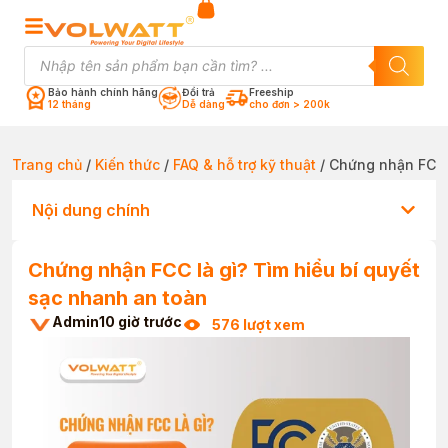
Bảo hành chính hãng
Đổi trả
Freeship
12 tháng
Dễ dàng
cho đơn > 200k
Trang chủ
/
Kiến thức
/
FAQ & hỗ trợ kỹ thuật
/ Chứng nhận FCC l
Nội dung chính
Chứng nhận FCC là gì? Tìm hiểu bí quyết
sạc nhanh an toàn
Admin
10 giờ trước
576 lượt xem