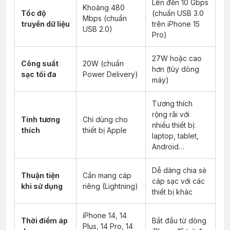
Lên đến 10 Gbps
Khoảng 480
Tốc độ
(chuẩn USB 3.0
Mbps (chuẩn
truyền dữ liệu
trên iPhone 15
USB 2.0)
Pro)
27W hoặc cao
Công suất
20W (chuẩn
hơn (tùy dòng
sạc tối đa
Power Delivery)
máy)
Tương thích
rộng rãi với
Tính tương
Chỉ dùng cho
nhiều thiết bị:
thích
thiết bị Apple
laptop, tablet,
Android…
Dễ dàng chia sẻ
Thuận tiện
Cần mang cáp
cáp sạc với các
khi sử dụng
riêng (Lightning)
thiết bị khác
iPhone 14, 14
Thời điểm áp
Bắt đầu từ dòng
Plus, 14 Pro, 14