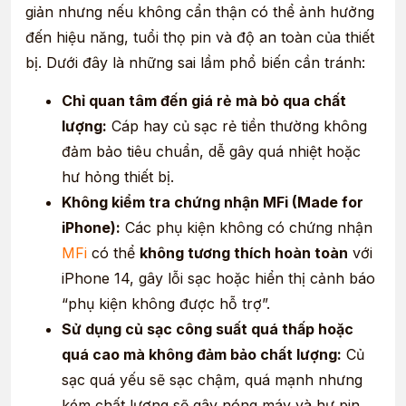
giản nhưng nếu không cẩn thận có thể ảnh hưởng
đến hiệu năng, tuổi thọ pin và độ an toàn của thiết
bị. Dưới đây là những sai lầm phổ biến cần tránh:
Chỉ quan tâm đến giá rẻ mà bỏ qua chất
lượng:
Cáp hay củ sạc rẻ tiền thường không
đảm bảo tiêu chuẩn, dễ gây quá nhiệt hoặc
hư hỏng thiết bị.
Không kiểm tra chứng nhận MFi (Made for
iPhone):
Các phụ kiện không có chứng nhận
MFi
có thể
không tương thích hoàn toàn
với
iPhone 14, gây lỗi sạc hoặc hiển thị cảnh báo
“phụ kiện không được hỗ trợ”.
Sử dụng củ sạc công suất quá thấp hoặc
quá cao mà không đảm bảo chất lượng:
Củ
sạc quá yếu sẽ sạc chậm, quá mạnh nhưng
kém chất lượng sẽ gây nóng máy và hư pin.