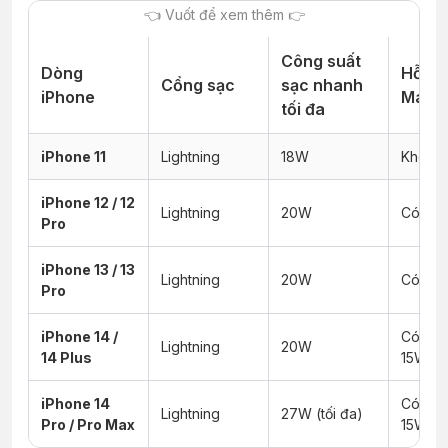
Công suất
Dòng
Hỗ tr
Cổng sạc
sạc nhanh
iPhone
MagS
tối đa
iPhone 11
Lightning
18W
Không
iPhone 12 / 12
Lightning
20W
Có
Pro
iPhone 13 / 13
Lightning
20W
Có
Pro
iPhone 14 /
Có (M
Lightning
20W
14 Plus
15W)
iPhone 14
Có (M
Lightning
27W (tối đa)
Pro / Pro Max
15W)