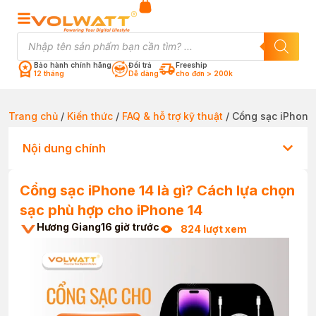
Bảo hành chính hãng
Đổi trả
Freeship
12 tháng
Dễ dàng
cho đơn > 200k
Trang chủ
/
Kiến thức
/
FAQ & hỗ trợ kỹ thuật
/ Cổng sạc iPhone 
Nội dung chính
Cổng sạc iPhone 14 là gì? Cách lựa chọn
sạc phù hợp cho iPhone 14
Hương Giang
16 giờ trước
824 lượt xem