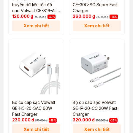
truyền dữ liệu tốc độ
GE-30G-SC Super Fast
cao Volwatt GE-S16-AL
Charger
120.000
₫
260.000
₫
USB-A to Lightning
199.000
₫
-40%
350.000
₫
-26%
Xem chi tiết
Xem chi tiết
Bộ củ cáp sạc Volwatt
Bộ củ cáp sạc Volwatt
GE-H5-20-SAC 60W
GE-IP-20-CC 20W Fast
Fast Charger
Charger
230.000
₫
320.000
₫
370.000
₫
-38%
450.000
₫
-29%
Xem chi tiết
Xem chi tiết