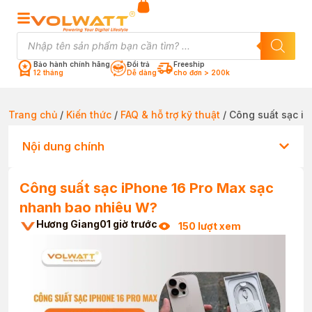
Bảo hành chính hãng
Đổi trả
Freeship
12 tháng
Dễ dàng
cho đơn > 200k
Trang chủ
/
Kiến thức
/
FAQ & hỗ trợ kỹ thuật
/ Công suất sạc i
Nội dung chính
Công suất sạc iPhone 16 Pro Max sạc
nhanh bao nhiêu W?
Hương Giang
01 giờ trước
150 lượt xem