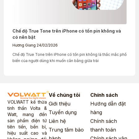
Chế độ True Tone trên iPhone có tốn pin không và
có nên bật
Hương Giang
24/02/2026
Chế độ True Tone trên iPhone có tốn pin không là thắc mắc phổ
biến của người dùng khi muốn cân bằng giữa trải
Về chúng tôi
Chính sách
VOLWATT kế thừa
Giới thiệu
Hướng dẫn đặt
tinh thần Volta &
Tuyển dụng
hàng
Watt, mang đến
sản phẩm điện tử
Liên hệ
Chính sách
tiên tiến, bền bỉ,
Trung tâm bảo
thanh toán
hiệu suất cao và
hành
Chính sách vận