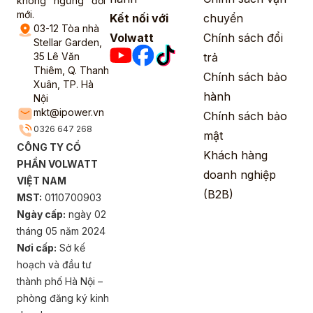
không ngừng đổi
mới.
Kết nối với
chuyển
03-12 Tòa nhà
Volwatt
Chính sách đổi
Stellar Garden,
35 Lê Văn
trả
Thiêm, Q. Thanh
Chính sách bảo
Xuân, TP. Hà
hành
Nội
mkt@ipower.vn
Chính sách bảo
0326 647 268
mật
CÔNG TY CỔ
Khách hàng
PHẦN VOLWATT
doanh nghiệp
VIỆT NAM
(B2B)
MST:
0110700903
Ngày cấp:
ngày 02
tháng 05 năm 2024
Nơi cấp:
Sở kế
hoạch và đầu tư
thành phố Hà Nội –
phòng đăng ký kinh