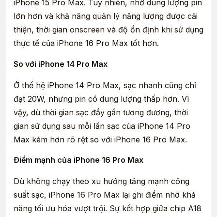
iPhone 15 Pro Max. Tuy nhiên, nhờ dung lượng pin
Thời gian sạc
Gần tương
Gần tương
lớn hơn và khả năng quản lý năng lượng được cải
đầy
đương
đương
thiện, thời gian onscreen và độ ổn định khi sử dụng
Thời gian sử
thực tế của iPhone 16 Pro Max tốt hơn.
Thấp nhất
Tốt
dụng thực tế
So với iPhone 14 Pro Max
Quản lý năng
Ổn
Cải thiện
lượng
Ở thế hệ iPhone 14 Pro Max, sạc nhanh cũng chỉ
đạt 20W, nhưng pin có dung lượng thấp hơn. Vì
Độ ổn định
vậy, dù thời gian sạc đầy gần tương đương, thời
khi sạc & sử
Trung bình
Tốt
dụng
gian sử dụng sau mỗi lần sạc của iPhone 14 Pro
Max kém hơn rõ rệt so với iPhone 16 Pro Max.
Điểm mạnh của iPhone 16 Pro Max
Dù không chạy theo xu hướng tăng mạnh công
suất sạc, iPhone 16 Pro Max lại ghi điểm nhờ khả
năng tối ưu hóa vượt trội. Sự kết hợp giữa chip A18