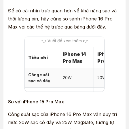
Để có cái nhìn trực quan hơn về khả năng sạc và
thời lượng pin, hãy cùng so sánh iPhone 16 Pro
Max với các thế hệ trước qua bảng dưới đây.
iPhone 14
iPhone 15
Tiêu chí
Pro Max
Pro Max
Công suất
20W
20W
sạc có dây
Sạc không
15W
25W
dây MagSafe
So với iPhone 15 Pro Max
Dung lượng
Lớn hơn
Công suất sạc của iPhone 16 Pro Max
vẫn duy trì
Thấp hơn
pin
iPhone 14
mức 20W sạc có dây và 25W MagSafe, tương tự