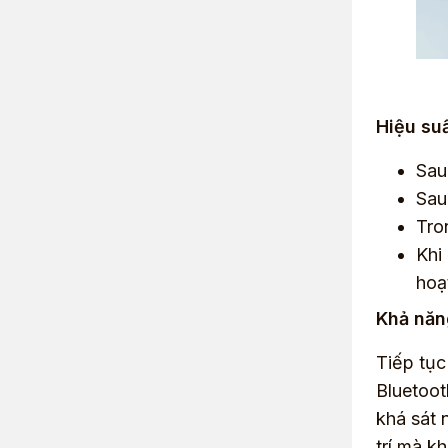
Hiệu suấ
Sau
Sau
Tro
Khi
hoạ
Khả năng
Tiếp tục
Bluetoot
khá sát 
trí mà k