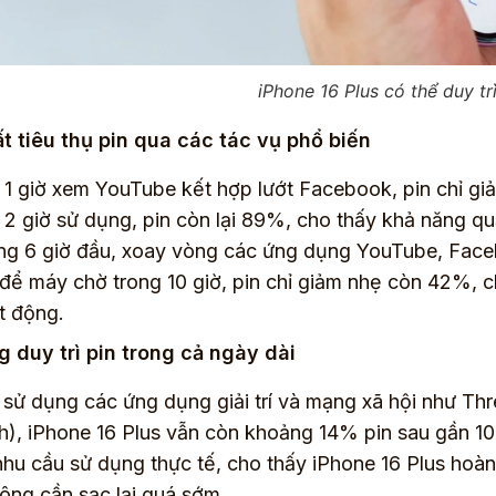
iPhone 16 Plus có thể duy tr
t tiêu thụ pin qua các tác vụ phổ biến
 1 giờ xem YouTube kết hợp lướt Facebook, pin chỉ g
 2 giờ sử dụng, pin còn lại 89%, cho thấy khả năng quả
ng 6 giờ đầu, xoay vòng các ứng dụng YouTube, Fac
 để máy chờ trong 10 giờ, pin chỉ giảm nhẹ còn 42%, 
t động.
 duy trì pin trong cả ngày dài
 sử dụng các ứng dụng giải trí và mạng xã hội như Th
h), iPhone 16 Plus vẫn còn khoảng 14% pin sau gần 10
nhu cầu sử dụng thực tế, cho thấy iPhone 16 Plus hoàn
hông cần sạc lại quá sớm.