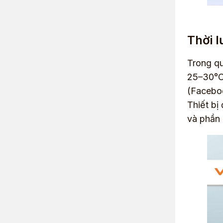
Thời l
Trong qu
25–30°C,
(Faceboo
Thiết bị
và phần c