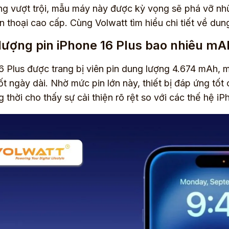
g vượt trội, mẫu máy này được kỳ vọng sẽ phá vỡ nhữ
n thoại cao cấp. Cùng Volwatt tìm hiểu chi tiết về dun
lượng pin iPhone 16 Plus bao nhiêu mA
6 Plus được trang bị viên pin dung lượng 4.674 mAh, m
ốt ngày dài. Nhờ mức pin lớn này, thiết bị đáp ứng tốt c
g thời cho thấy sự cải thiện rõ rệt so với các thế hệ iP