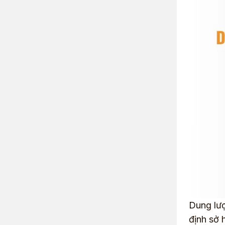
Dung lượ
định sở 