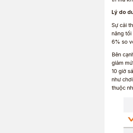
Lý do d
Sự cải t
năng tối
6% so vớ
Bên cạnh
giảm mức
10 giờ s
như chơi
thuộc nh