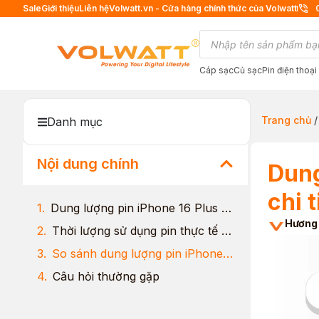
Sale
Giới thiệu
Liên hệ
Volwatt.vn - Cửa hàng chính thức của Volwatt
Cáp sạc
Củ sạc
Pin điện thoại
Trang chủ
Danh mục
Nội dung chính
Dung
chi t
Dung lượng pin iPhone 16 Plus bao nhiêu mAh?
Hương
Thời lượng sử dụng pin thực tế của iPhone 16 Plus
So sánh dung lượng pin iPhone 16 Plus với các model khác
Câu hỏi thường gặp