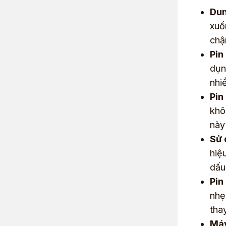
Dun
xuố
chậ
Pin
dụn
nhi
Pin
khô
này
Sử 
hiệ
dấu
Pin
nhẹ
tha
Máy