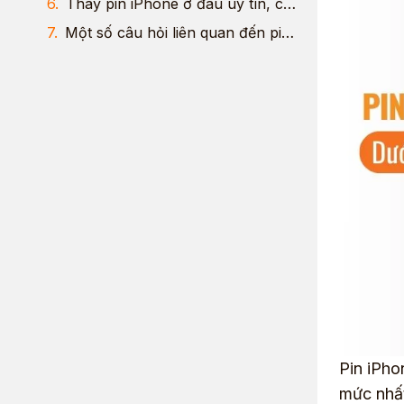
Thay pin iPhone ở đâu uy tín, chất lượng?
Một số câu hỏi liên quan đến pin iPhone
Pin iPho
mức nhất