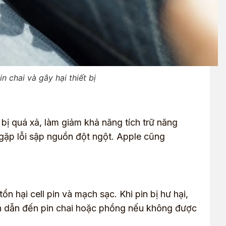
 chai và gây hại thiết bị
 bị quá xả, làm giảm khả năng tích trữ năng
ễ gặp lỗi sập nguồn đột ngột. Apple cũng
 hại cell pin và mạch sạc. Khi pin bị hư hại,
ân dẫn đến pin chai hoặc phồng nếu không được