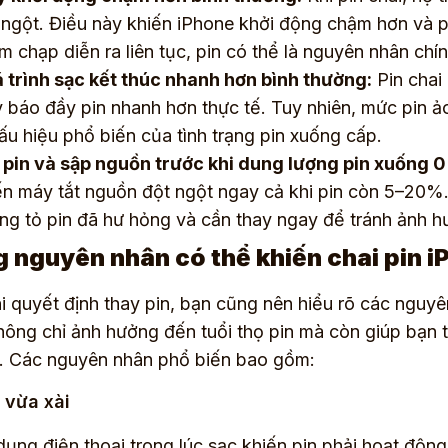
 ngột. Điều này khiến iPhone khởi động chậm hơn và 
m chạp diễn ra liên tục, pin có thể là nguyên nhân chín
 trình sạc kết thúc nhanh hơn bình thường:
Pin chai
 báo đầy pin nhanh hơn thực tế. Tuy nhiên, mức pin ảo
dấu hiệu phổ biến của tình trạng pin xuống cấp.
 pin và sập nguồn trước khi dung lượng pin xuống 
ến máy tắt nguồn đột ngột ngay cả khi pin còn 5–20%
ng tỏ pin đã hư hỏng và cần thay ngay để tránh ảnh 
 nguyên nhân có thể khiến chai pin i
i quyết định thay pin, bạn cũng nên hiểu rõ các nguyê
hông chỉ ảnh hưởng đến tuổi thọ pin mà còn giúp bạn t
i. Các nguyên nhân phổ biến bao gồm:
 vừa xài
dụng điện thoại trong lúc sạc khiến pin phải hoạt động 