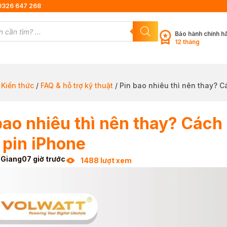
0326 647 268
Bảo hành chính h
12 tháng
/
Kiến thức
/
FAQ & hỗ trợ kỹ thuật
/ Pin bao nhiêu thì nên thay? C
bao nhiêu thì nên thay? Cách
 pin iPhone
 Giang
07 giờ trước
1488 lượt xem