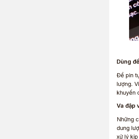
Dùng đế
Để pin t
lượng. V
khuyến c
Va đập v
Những cú
dung lượ
xử lý kịp