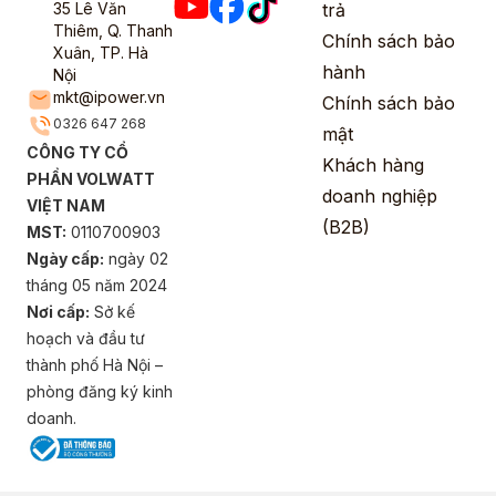
35 Lê Văn
trả
Thiêm, Q. Thanh
Chính sách bảo
Xuân, TP. Hà
hành
Nội
mkt@ipower.vn
Chính sách bảo
0326 647 268
mật
CÔNG TY CỔ
Khách hàng
PHẦN VOLWATT
doanh nghiệp
VIỆT NAM
(B2B)
MST:
0110700903
Ngày cấp:
ngày 02
tháng 05 năm 2024
Nơi cấp:
Sở kế
hoạch và đầu tư
thành phố Hà Nội –
phòng đăng ký kinh
doanh.