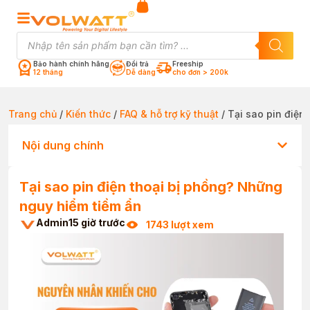
Bảo hành chính hãng
Đổi trả
Freeship
12 tháng
Dễ dàng
cho đơn > 200k
Trang chủ
/
Kiến thức
/
FAQ & hỗ trợ kỹ thuật
/ Tại sao pin điện
Nội dung chính
Tại sao pin điện thoại bị phồng? Những
nguy hiểm tiềm ẩn
Admin
15 giờ trước
1743 lượt xem