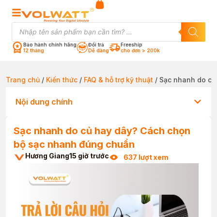
Bảo hành chính hãng
Đổi trả
Freeship
12 tháng
Dễ dàng
cho đơn > 200k
Trang chủ
/
Kiến thức
/
FAQ & hỗ trợ kỹ thuật
/ Sạc nhanh do củ
Nội dung chính
Sạc nhanh do củ hay dây? Cách chọn
bộ sạc nhanh đúng chuẩn
Hương Giang
15 giờ trước
637 lượt xem