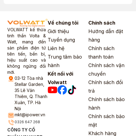
Về chúng tôi
Chính sách
VOLWATT kế thừa
Giới thiệu
Hướng dẫn đặt
tinh thần Volta &
Tuyển dụng
hàng
Watt, mang đến
sản phẩm điện tử
Liên hệ
Chính sách
tiên tiến, bền bỉ,
Trung tâm bảo
thanh toán
hiệu suất cao và
hành
Chính sách vận
không ngừng đổi
mới.
Kết nối với
chuyển
03-12 Tòa nhà
Volwatt
Chính sách đổi
Stellar Garden,
35 Lê Văn
trả
Thiêm, Q. Thanh
Chính sách bảo
Xuân, TP. Hà
hành
Nội
mkt@ipower.vn
Chính sách bảo
0326 647 268
mật
CÔNG TY CỔ
Khách hàng