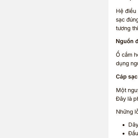
Hệ điều 
sạc đúng
tương th
Nguồn đ
Ổ cắm ho
dụng ngu
Cáp sạc
Một nguy
Đây là p
Những lỗ
Dây
Đầu