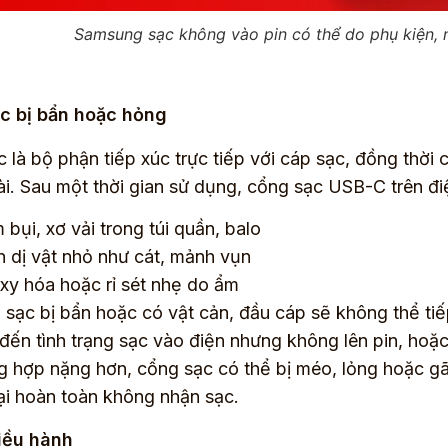
Samsung sạc không vào pin có thể do phụ kiện,
c bị bẩn hoặc hỏng
 là bộ phận tiếp xúc trực tiếp với cáp sạc, đồng thời 
i. Sau một thời gian sử dụng, cổng sạc USB-C trên đi
 bụi, xơ vải trong túi quần, balo
h dị vật nhỏ như cát, mảnh vụn
oxy hóa hoặc rỉ sét nhẹ do ẩm
 sạc bị bẩn hoặc có vật cản, đầu cáp sẽ không thể tiế
đến tình trạng sạc vào điện nhưng không lên pin, hoặ
g hợp nặng hơn, cổng sạc có thể bị méo, lỏng hoặc gã
ại hoàn toàn không nhận sạc.
điều hành