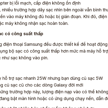
pter bị lỗi mạch, cấp điện không ổn định
, nhiều trường hợp dây sạc nhìn bên ngoài vẫn bình th
yền vào máy không đủ hoặc bị gián đoạn. Khi đó, điện
ặc máy không nhận sạc hoàn toàn.
ạc có công suất thấp
 điện thoại Samsung đều được thiết kế để hoạt động 
ụng bộ sạc có công suất thấp hơn mức mà máy hỗ trợ, 
 như sạc không vào pin.
 hỗ trợ sạc nhanh 25W nhưng bạn dùng củ sạc 5W
g củ sạc cũ cho các dòng Galaxy đời mới
ững trường hợp này, lượng điện nạp vào có thể không 
đang bật màn hình hoặc có ứng dụng chạy nền, dẫn đế