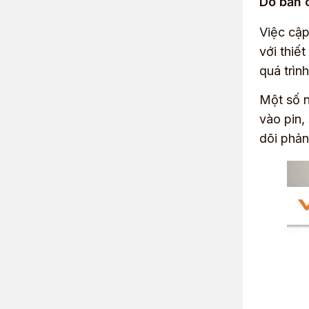
Do bản 
Việc cập
với thiế
quá trình
Một số n
vào pin,
dõi phản