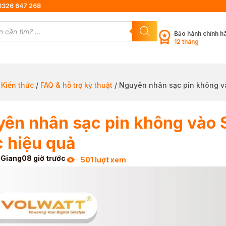
0326 647 268
Bảo hành chính h
12 tháng
/
Kiến thức
/
FAQ & hỗ trợ kỹ thuật
/ Nguyên nhân sạc pin không v
ên nhân sạc pin không vào
 hiệu quả
 Giang
08 giờ trước
501 lượt xem