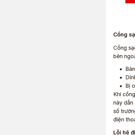
Cổng sạ
Cổng sạc
bên ngoà
Bám
Dín
Bị 
Khi cổng
này dẫn 
số trườn
điện tho
Lỗi hệ 