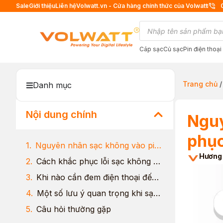
Sale
Giới thiệu
Liên hệ
Volwatt.vn - Cửa hàng chính thức của Volwatt
Cáp sạc
Củ sạc
Pin điện thoại
Trang chủ
Danh mục
Nội dung chính
Nguy
phục
Nguyên nhân sạc không vào pin Samsung
Hương
Cách khắc phục lỗi sạc không vào pin Samsung
Khi nào cần đem điện thoại đến trung tâm sửa chữa?
Một số lưu ý quan trọng khi sạc pin Samsung
Câu hỏi thường gặp