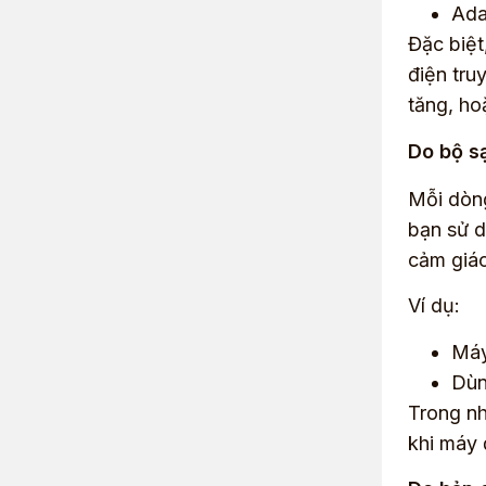
Ada
Đặc biệt
điện tru
tăng, ho
Do bộ s
Mỗi dòng
bạn sử d
cảm giác
Ví dụ:
Máy
Dùn
Trong nh
khi máy 