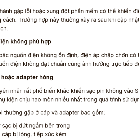
hành gặp lỗi hoặc xung đột phần mềm có thể khiến đ
 cách. Trường hợp này thường xảy ra sau khi cập nh
ích.
iện không phù hợp
ặc nguồn điện không ổn định, điện áp chập chờn có th
ồn điện không đạt chuẩn cũng ảnh hưởng trực tiếp đế
 hoặc adapter hỏng
ên nhân rất phổ biến khác khiến sạc pin không vào Sa
hụ kiện chịu hao mòn nhiều nhất trong quá trình sử d
i thường gặp ở cáp và adapter bao gồm:
 sạc bị đứt ngầm bên trong
 cáp bị lỏng, tiếp xúc kém