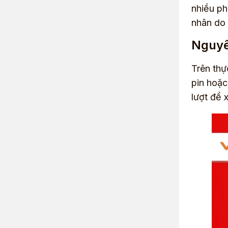
nhiều ph
nhân do 
Nguyê
Trên thự
pin hoặc
lượt để 