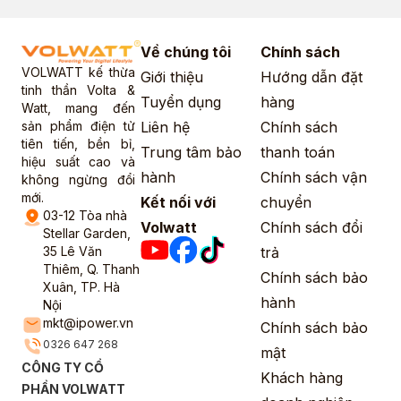
Về chúng tôi
Chính sách
VOLWATT kế thừa
Giới thiệu
Hướng dẫn đặt
tinh thần Volta &
Tuyển dụng
hàng
Watt, mang đến
sản phẩm điện tử
Liên hệ
Chính sách
tiên tiến, bền bỉ,
Trung tâm bảo
thanh toán
hiệu suất cao và
hành
Chính sách vận
không ngừng đổi
mới.
Kết nối với
chuyển
03-12 Tòa nhà
Volwatt
Chính sách đổi
Stellar Garden,
35 Lê Văn
trả
Thiêm, Q. Thanh
Chính sách bảo
Xuân, TP. Hà
hành
Nội
mkt@ipower.vn
Chính sách bảo
0326 647 268
mật
CÔNG TY CỔ
Khách hàng
PHẦN VOLWATT