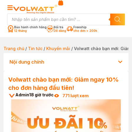
Bảo hành chính hãng
Đổi trả
Freeship
12 tháng
Dễ dàng
cho đơn > 200k
Trang chủ
/
Tin tức
/
Khuyến mãi
/ Volwatt chào bạn mới: Giảm
Nội dung chính
Volwatt chào bạn mới: Giảm ngay 10%
cho đơn hàng đầu tiên!
Admin
18 giờ trước
771 lượt xem