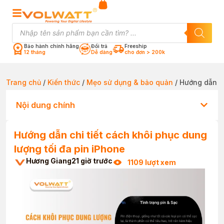
Bảo hành chính hãng
Đổi trả
Freeship
12 tháng
Dễ dàng
cho đơn > 200k
Trang chủ
/
Kiến thức
/
Mẹo sử dụng & bảo quản
/ Hướng dẫn ch
Nội dung chính
Hướng dẫn chi tiết cách khôi phục dung
lượng tối đa pin iPhone
Hương Giang
21 giờ trước
1109 lượt xem