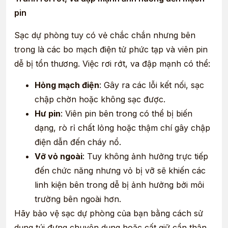
pin
Sạc dự phòng tuy có vẻ chắc chắn nhưng bên
trong là các bo mạch điện tử phức tạp và viên pin
dễ bị tổn thương. Việc rơi rớt, va đập mạnh có thể:
Hỏng mạch điện
: Gây ra các lỗi kết nối, sạc
chập chờn hoặc không sạc được.
Hư pin
: Viên pin bên trong có thể bị biến
dạng, rò rỉ chất lỏng hoặc thậm chí gây chập
điện dẫn đến cháy nổ.
Vỡ vỏ ngoài
: Tuy không ảnh hưởng trực tiếp
đến chức năng nhưng vỏ bị vỡ sẽ khiến các
linh kiện bên trong dễ bị ảnh hưởng bởi môi
trường bên ngoài hơn.
Hãy bảo vệ sạc dự phòng của bạn bằng cách sử
dụng túi đựng chuyên dụng hoặc cất giữ cẩn thận