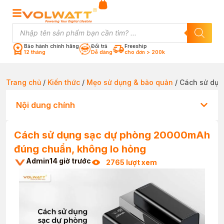
Bảo hành chính hãng
Đổi trả
Freeship
12 tháng
Dễ dàng
cho đơn > 200k
Trang chủ
/
Kiến thức
/
Mẹo sử dụng & bảo quản
/ Cách sử dụn
Nội dung chính
Cách sử dụng sạc dự phòng 20000mAh
đúng chuẩn, không lo hỏng
Admin
14 giờ trước
2765 lượt xem