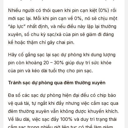
Nhiều người có thói quen khi pin cạn kiệt (0%) rồi
mới sạc lại. Mỗi khi pin cạn về 0%, nó sẽ chịu một
“áp lực” nhất định, và nếu điều này lặp lại thường
xuyên, số chu kỳ sạc/xả của pin sẽ giảm đi đáng
kể hoặc thậm chí gây chai pin.
Hãy cố gắng sạc lại sạc dự phòng khi dung lượng
pin còn khoảng 20 – 30% giúp duy trì sức khỏe
của pin và kéo dài tuổi thọ cho pin sạc.
Tránh sạc dự phòng qua đêm thường xuyên
Đa số các sạc dự phòng hiện đại đều có chip bảo
vệ quá tải, tự ngắt khi đầy nhưng việc cắm sạc qua
đêm thường xuyên vẫn không được khuyến khích.
Về lâu dài, việc sạc đầy 100% và duy trì trạng thái
cắm sạc trong nhiều giờ liên tục có thể làm giảm